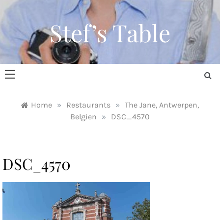
Skip
to
Stef’s Table
content
Home
»
Restaurants
»
The Jane, Antwerpen,
Belgien
»
DSC_4570
DSC_4570