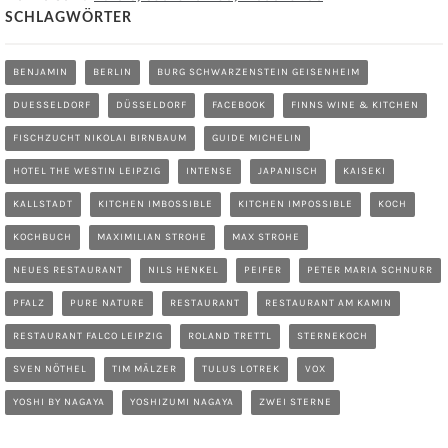
SCHLAGWÖRTER
BENJAMIN
BERLIN
BURG SCHWARZENSTEIN GEISENHEIM
DUESSELDORF
DÜSSELDORF
FACEBOOK
FINNS WINE & KITCHEN
FISCHZUCHT NIKOLAI BIRNBAUM
GUIDE MICHELIN
HOTEL THE WESTIN LEIPZIG
INTENSE
JAPANISCH
KAISEKI
KALLSTADT
KITCHEN IMBOSSIBLE
KITCHEN IMPOSSIBLE
KOCH
KOCHBUCH
MAXIMILIAN STROHE
MAX STROHE
NEUES RESTAURANT
NILS HENKEL
PEIFER
PETER MARIA SCHNURR
PFALZ
PURE NATURE
RESTAURANT
RESTAURANT AM KAMIN
RESTAURANT FALCO LEIPZIG
ROLAND TRETTL
STERNEKOCH
SVEN NÖTHEL
TIM MÄLZER
TULUS LOTREK
VOX
YOSHI BY NAGAYA
YOSHIZUMI NAGAYA
ZWEI STERNE