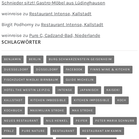
Schnieder sitzt! Gastro-Möbel aus Lüdinghausen
weinreise
zu
Restaurant Intense, Kallstadt
Birgit Podhorny
zu
Restaurant Intense, Kallstadt
weinreise
zu
Pure C, Cadzand-Bad, Niederlande
SCHLAGWÖRTER
BENJAMIN
BERLIN
BURG SCHWARZENSTEIN GEISENHEIM
DUESSELDORF
DÜSSELDORF
FACEBOOK
FINNS WINE & KITCHEN
FISCHZUCHT NIKOLAI BIRNBAUM
GUIDE MICHELIN
HOTEL THE WESTIN LEIPZIG
INTENSE
JAPANISCH
KAISEKI
KALLSTADT
KITCHEN IMBOSSIBLE
KITCHEN IMPOSSIBLE
KOCH
KOCHBUCH
MAXIMILIAN STROHE
MAX STROHE
NEUES RESTAURANT
NILS HENKEL
PEIFER
PETER MARIA SCHNURR
PFALZ
PURE NATURE
RESTAURANT
RESTAURANT AM KAMIN