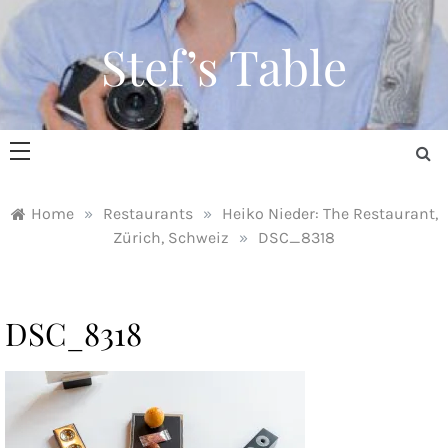
Skip
to
Stef’s Table
content
Home
»
Restaurants
»
Heiko Nieder: The Restaurant,
Zürich, Schweiz
»
DSC_8318
DSC_8318