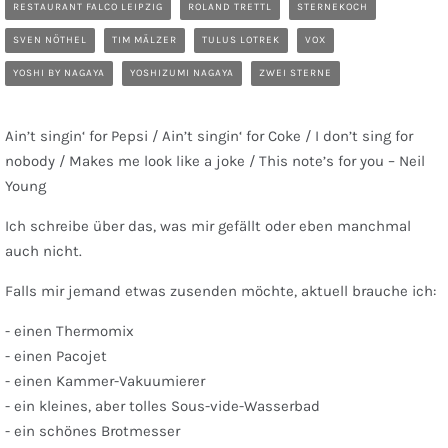
RESTAURANT FALCO LEIPZIG
ROLAND TRETTL
STERNEKOCH
SVEN NÖTHEL
TIM MÄLZER
TULUS LOTREK
VOX
YOSHI BY NAGAYA
YOSHIZUMI NAGAYA
ZWEI STERNE
Ain’t singin‘ for Pepsi / Ain’t singin‘ for Coke / I don’t sing for
nobody / Makes me look like a joke / This note’s for you – Neil
Young
Ich schreibe über das, was mir gefällt oder eben manchmal
auch nicht.
Falls mir jemand etwas zusenden möchte, aktuell brauche ich:
- einen Thermomix
- einen Pacojet
- einen Kammer-Vakuumierer
- ein kleines, aber tolles Sous-vide-Wasserbad
- ein schönes Brotmesser