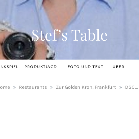
Stef’s Table
INKSPIEL
PRODUKTJAGD
FOTO UND TEXT
ÜBER
ome
»
Restaurants
»
Zur Golden Kron, Frankfurt
»
DSC_