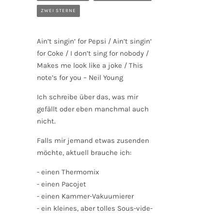
ZWEI STERNE
Ain’t singin‘ for Pepsi / Ain’t singin‘
for Coke / I don’t sing for nobody /
Makes me look like a joke / This
note’s for you – Neil Young
Ich schreibe über das, was mir
gefällt oder eben manchmal auch
nicht.
Falls mir jemand etwas zusenden
möchte, aktuell brauche ich:
- einen Thermomix
- einen Pacojet
- einen Kammer-Vakuumierer
- ein kleines, aber tolles Sous-vide-