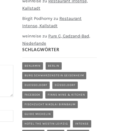
weinreise
zu
Restaurant Intense,
Kallstadt
Birgit Podhorny
zu
Restaurant
Intense, Kallstadt
weinreise
zu
Pure C, Cadzand-Bad,
Niederlande
SCHLAGWÖRTER
BENJAMIN
BERLIN
BURG SCHWARZENSTEIN GEISENHEIM
DUESSELDORF
DÜSSELDORF
FACEBOOK
FINNS WINE & KITCHEN
FISCHZUCHT NIKOLAI BIRNBAUM
GUIDE MICHELIN
HOTEL THE WESTIN LEIPZIG
INTENSE