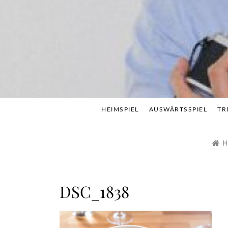
Skip
to
content
HEIMSPIEL
AUSWÄRTSSPIEL
TR
H
DSC_1838