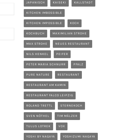
JAPANISCH
KAISEKI
KALLSTADT
KITCHEN IMBOSSIBLE
KITCHEN IMPOSSIBLE
KOCH
KOCHBUCH
MAXIMILIAN STROHE
MAX STROHE
NEUES RESTAURANT
NILS HENKEL
PEIFER
PETER MARIA SCHNURR
PFALZ
PURE NATURE
RESTAURANT
RESTAURANT AM KAMIN
RESTAURANT FALCO LEIPZIG
ROLAND TRETTL
STERNEKOCH
SVEN NÖTHEL
TIM MÄLZER
TULUS LOTREK
VOX
YOSHI BY NAGAYA
YOSHIZUMI NAGAYA