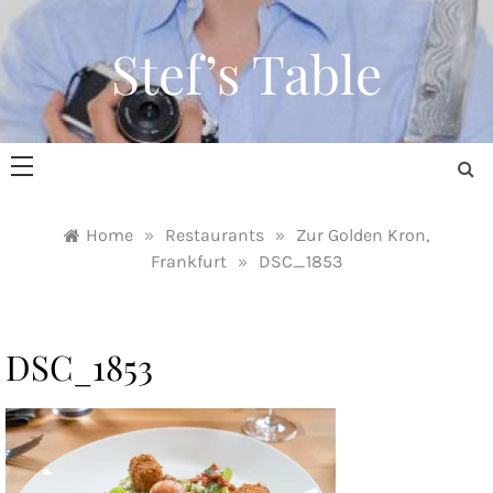
Skip
to
Stef’s Table
content
Home
»
Restaurants
»
Zur Golden Kron,
Frankfurt
»
DSC_1853
DSC_1853