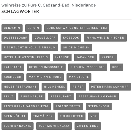
weinreise
zu
Pure C, Cadzand-Bad, Niederlande
SCHLAGWÖRTER
BENJAMIN
BERLIN
BURG SCHWARZENSTEIN GEISENHEIM
DUESSELDORF
DÜSSELDORF
FACEBOOK
FINNS WINE & KITCHEN
FISCHZUCHT NIKOLAI BIRNBAUM
GUIDE MICHELIN
HOTEL THE WESTIN LEIPZIG
INTENSE
JAPANISCH
KAISEKI
KALLSTADT
KITCHEN IMBOSSIBLE
KITCHEN IMPOSSIBLE
KOCH
KOCHBUCH
MAXIMILIAN STROHE
MAX STROHE
NEUES RESTAURANT
NILS HENKEL
PEIFER
PETER MARIA SCHNURR
PFALZ
PURE NATURE
RESTAURANT
RESTAURANT AM KAMIN
RESTAURANT FALCO LEIPZIG
ROLAND TRETTL
STERNEKOCH
SVEN NÖTHEL
TIM MÄLZER
TULUS LOTREK
VOX
YOSHI BY NAGAYA
YOSHIZUMI NAGAYA
ZWEI STERNE