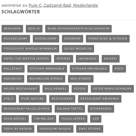
weinreise
zu
Pure C, Cadzand-Bad, Niederlande
SCHLAGWÖRTER
BENJAMIN
BERLIN
BURG SCHWARZENSTEIN GEISENHEIM
DUESSELDORF
DÜSSELDORF
FACEBOOK
FINNS WINE & KITCHEN
FISCHZUCHT NIKOLAI BIRNBAUM
GUIDE MICHELIN
HOTEL THE WESTIN LEIPZIG
INTENSE
JAPANISCH
KAISEKI
KALLSTADT
KITCHEN IMBOSSIBLE
KITCHEN IMPOSSIBLE
KOCH
KOCHBUCH
MAXIMILIAN STROHE
MAX STROHE
NEUES RESTAURANT
NILS HENKEL
PEIFER
PETER MARIA SCHNURR
PFALZ
PURE NATURE
RESTAURANT
RESTAURANT AM KAMIN
RESTAURANT FALCO LEIPZIG
ROLAND TRETTL
STERNEKOCH
SVEN NÖTHEL
TIM MÄLZER
TULUS LOTREK
VOX
YOSHI BY NAGAYA
YOSHIZUMI NAGAYA
ZWEI STERNE