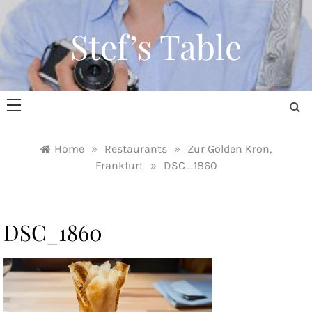
Skip
to
Stef’s Table
content
Home
»
Restaurants
»
Zur Golden Kron,
Frankfurt
»
DSC_1860
DSC_1860