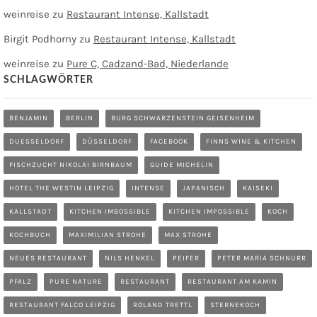
weinreise
zu
Restaurant Intense, Kallstadt
Birgit Podhorny
zu
Restaurant Intense, Kallstadt
weinreise
zu
Pure C, Cadzand-Bad, Niederlande
SCHLAGWÖRTER
BENJAMIN
BERLIN
BURG SCHWARZENSTEIN GEISENHEIM
DUESSELDORF
DÜSSELDORF
FACEBOOK
FINNS WINE & KITCHEN
FISCHZUCHT NIKOLAI BIRNBAUM
GUIDE MICHELIN
HOTEL THE WESTIN LEIPZIG
INTENSE
JAPANISCH
KAISEKI
KALLSTADT
KITCHEN IMBOSSIBLE
KITCHEN IMPOSSIBLE
KOCH
KOCHBUCH
MAXIMILIAN STROHE
MAX STROHE
NEUES RESTAURANT
NILS HENKEL
PEIFER
PETER MARIA SCHNURR
PFALZ
PURE NATURE
RESTAURANT
RESTAURANT AM KAMIN
RESTAURANT FALCO LEIPZIG
ROLAND TRETTL
STERNEKOCH