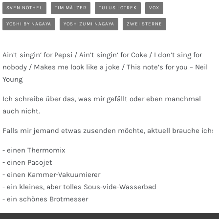
SVEN NÖTHEL
TIM MÄLZER
TULUS LOTREK
VOX
YOSHI BY NAGAYA
YOSHIZUMI NAGAYA
ZWEI STERNE
Ain’t singin‘ for Pepsi / Ain’t singin‘ for Coke / I don’t sing for
nobody / Makes me look like a joke / This note’s for you – Neil
Young
Ich schreibe über das, was mir gefällt oder eben manchmal
auch nicht.
Falls mir jemand etwas zusenden möchte, aktuell brauche ich:
- einen Thermomix
- einen Pacojet
- einen Kammer-Vakuumierer
- ein kleines, aber tolles Sous-vide-Wasserbad
- ein schönes Brotmesser