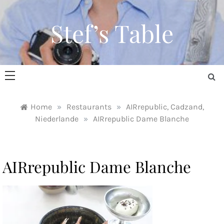
Skip
to
Stef’s Table
content
Home
»
Restaurants
»
AIRrepublic, Cadzand,
Niederlande
»
AIRrepublic Dame Blanche
AIRrepublic Dame Blanche