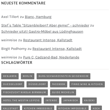
NEUESTE KOMMENTARE
Axel Tillert
zu
Bianc, Hamburg
Stef´s Table "Sitzenbleiben? Aber gerne!" - schnieder
zu
Schnieder sitzt! Gastro-Möbel aus Lüdinghausen
weinreise
zu
Restaurant Intense, Kallstadt
Birgit Podhorny
zu
Restaurant Intense, Kallstadt
weinreise
zu
Pure C, Cadzand-Bad, Niederlande
SCHLAGWÖRTER
BENJAMIN
BERLIN
BURG SCHWARZENSTEIN GEISENHEIM
DUESSELDORF
DÜSSELDORF
FACEBOOK
FINNS WINE & KITCHEN
FISCHZUCHT NIKOLAI BIRNBAUM
GUIDE MICHELIN
HOTEL THE WESTIN LEIPZIG
INTENSE
JAPANISCH
KAISEKI
KALLSTADT
KITCHEN IMBOSSIBLE
KITCHEN IMPOSSIBLE
KOCH