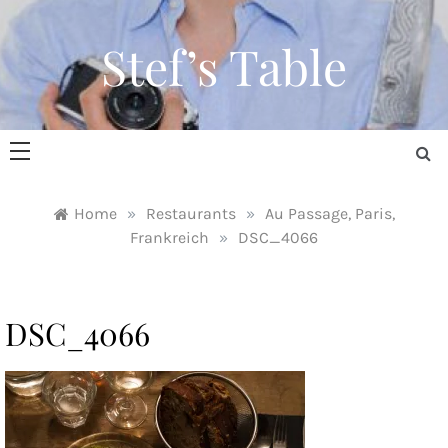
Skip
to
Stef’s Table
content
Home
»
Restaurants
»
Au Passage, Paris,
Frankreich
»
DSC_4066
DSC_4066