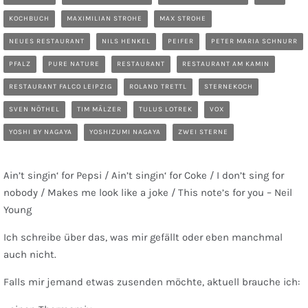
KOCHBUCH
MAXIMILIAN STROHE
MAX STROHE
NEUES RESTAURANT
NILS HENKEL
PEIFER
PETER MARIA SCHNURR
PFALZ
PURE NATURE
RESTAURANT
RESTAURANT AM KAMIN
RESTAURANT FALCO LEIPZIG
ROLAND TRETTL
STERNEKOCH
SVEN NÖTHEL
TIM MÄLZER
TULUS LOTREK
VOX
YOSHI BY NAGAYA
YOSHIZUMI NAGAYA
ZWEI STERNE
Ain’t singin‘ for Pepsi / Ain’t singin‘ for Coke / I don’t sing for
nobody / Makes me look like a joke / This note’s for you – Neil
Young
Ich schreibe über das, was mir gefällt oder eben manchmal
auch nicht.
Falls mir jemand etwas zusenden möchte, aktuell brauche ich: