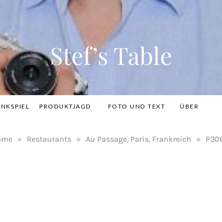
Stef’s Table
INKSPIEL
PRODUKTJAGD
FOTO UND TEXT
ÜBER
ome
»
Restaurants
»
Au Passage, Paris, Frankreich
»
P30