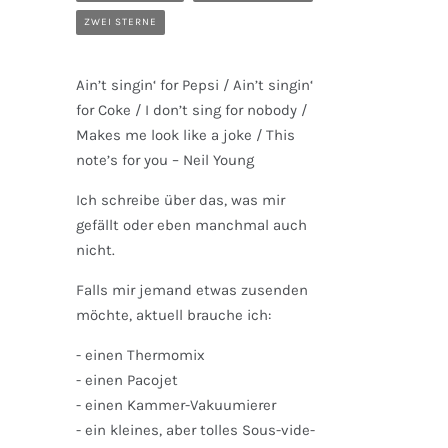
ZWEI STERNE
Ain’t singin‘ for Pepsi / Ain’t singin‘
for Coke / I don’t sing for nobody /
Makes me look like a joke / This
note’s for you – Neil Young
Ich schreibe über das, was mir
gefällt oder eben manchmal auch
nicht.
Falls mir jemand etwas zusenden
möchte, aktuell brauche ich:
- einen Thermomix
- einen Pacojet
- einen Kammer-Vakuumierer
- ein kleines, aber tolles Sous-vide-