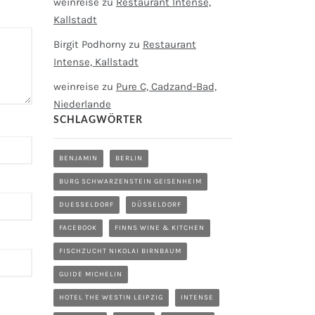
weinreise
zu
Restaurant Intense,
Kallstadt
Birgit Podhorny
zu
Restaurant
Intense, Kallstadt
weinreise
zu
Pure C, Cadzand-Bad,
Niederlande
SCHLAGWÖRTER
BENJAMIN
BERLIN
BURG SCHWARZENSTEIN GEISENHEIM
DUESSELDORF
DÜSSELDORF
FACEBOOK
FINNS WINE & KITCHEN
FISCHZUCHT NIKOLAI BIRNBAUM
GUIDE MICHELIN
HOTEL THE WESTIN LEIPZIG
INTENSE