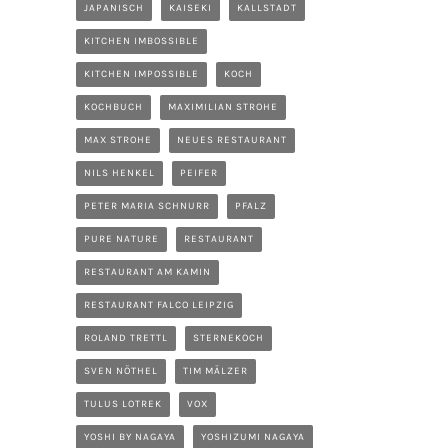
JAPANISCH
KAISEKI
KALLSTADT
KITCHEN IMBOSSIBLE
KITCHEN IMPOSSIBLE
KOCH
KOCHBUCH
MAXIMILIAN STROHE
MAX STROHE
NEUES RESTAURANT
NILS HENKEL
PEIFER
PETER MARIA SCHNURR
PFALZ
PURE NATURE
RESTAURANT
RESTAURANT AM KAMIN
RESTAURANT FALCO LEIPZIG
ROLAND TRETTL
STERNEKOCH
SVEN NÖTHEL
TIM MÄLZER
TULUS LOTREK
VOX
YOSHI BY NAGAYA
YOSHIZUMI NAGAYA