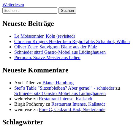
Weiterlesen
Suchen
nach:
Neueste Beiträge
Le Moissonnier, Köln (revisited)
Christian Krügers Niederrhein RegioTable: Schauhof, Willich
Oliver Zeter: Sauvignon Blanc aus der Pfalz
Schnieder sitzt! Gastro-Möbel aus Lüdinghausen
Pieropan: Soave-Meister aus Italien
Neueste Kommentare
Axel Tillert
zu
Bianc, Hamburg
Stef´s Table "Sitzenbleiben? Aber gerne!" - schnieder
zu
Schnieder sitzt! Gastro-Möbel aus Lüdinghausen
weinreise
zu
Restaurant Intense, Kallstadt
Birgit Podhorny
zu
Restaurant Intense, Kallstadt
weinreise
zu
Pure C, Cadzand-Bad, Niederlande
Schlagwörter