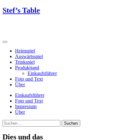
Skip
Stef’s Table
to
content
Heimspiel
Auswärtsspiel
Trinkspiel
Produktjagd
Einkaufsführer
Foto und Text
Über
Einkaufsführer
Foto und Text
Impressum
Über
Suchen
nach:
Dies und das