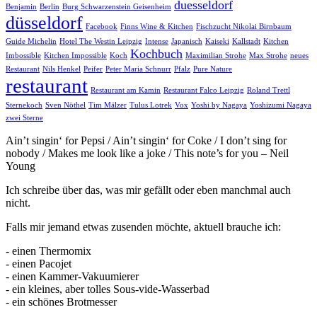
duesseldorf
Benjamin
Berlin
Burg Schwarzenstein Geisenheim
düsseldorf
Facebook
Finns Wine & Kitchen
Fischzucht Nikolai Birnbaum
Guide Michelin
Hotel The Westin Leipzig
Intense
Japanisch
Kaiseki
Kallstadt
Kitchen
Kochbuch
Imbossible
Kitchen Impossible
Koch
Maximilian Strohe
Max Strohe
neues
Restaurant
Nils Henkel
Peifer
Peter Maria Schnurr
Pfalz
Pure Nature
restaurant
Restaurant am Kamin
Restaurant Falco Leipzig
Roland Trettl
Sternekoch
Sven Nöthel
Tim Mälzer
Tulus Lotrek
Vox
Yoshi by Nagaya
Yoshizumi Nagaya
zwei Sterne
Ain’t singin‘ for Pepsi / Ain’t singin‘ for Coke / I don’t sing for
nobody / Makes me look like a joke / This note’s for you – Neil
Young
Ich schreibe über das, was mir gefällt oder eben manchmal auch
nicht.
Falls mir jemand etwas zusenden möchte, aktuell brauche ich:
- einen Thermomix
- einen Pacojet
- einen Kammer-Vakuumierer
- ein kleines, aber tolles Sous-vide-Wasserbad
- ein schönes Brotmesser