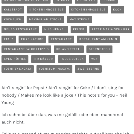
KALLSTADT
KITCHEN IMBOSSIBLE
KITCHEN IMPOSSIBLE
KOCH
KOCHBUCH
MAXIMILIAN STROHE
MAX STROHE
NEUES RESTAURANT
NILS HENKEL
PEIFER
PETER MARIA SCHNURR
PFALZ
PURE NATURE
RESTAURANT
RESTAURANT AM KAMIN
RESTAURANT FALCO LEIPZIG
ROLAND TRETTL
STERNEKOCH
SVEN NÖTHEL
TIM MÄLZER
TULUS LOTREK
VOX
YOSHI BY NAGAYA
YOSHIZUMI NAGAYA
ZWEI STERNE
Ain’t singin‘ for Pepsi / Ain’t singin‘ for Coke / I don’t sing for
nobody / Makes me look like a joke / This note’s for you – Neil
Young
Ich schreibe über das, was mir gefällt oder eben manchmal
auch nicht.