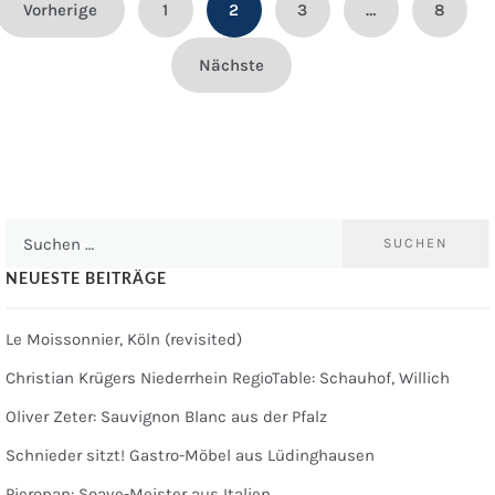
Beitragsnavigation
Vorherige
1
2
3
…
8
Nächste
Suchen
nach:
NEUESTE BEITRÄGE
Le Moissonnier, Köln (revisited)
Christian Krügers Niederrhein RegioTable: Schauhof, Willich
Oliver Zeter: Sauvignon Blanc aus der Pfalz
Schnieder sitzt! Gastro-Möbel aus Lüdinghausen
Pieropan: Soave-Meister aus Italien