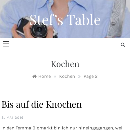
Skip
to
Stef’s Table
content
Kochen
Home
»
Kochen
»
Page 2
Bis auf die Knochen
8. MAI 2016
In den Temma Biomarkt bin ich nur hineingegangen, weil