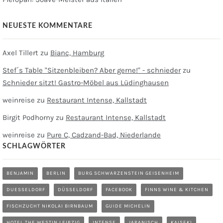
NEUESTE KOMMENTARE
Axel Tillert
zu
Bianc, Hamburg
Stef´s Table "Sitzenbleiben? Aber gerne!" - schnieder
zu
Schnieder sitzt! Gastro-Möbel aus Lüdinghausen
weinreise
zu
Restaurant Intense, Kallstadt
Birgit Podhorny
zu
Restaurant Intense, Kallstadt
weinreise
zu
Pure C, Cadzand-Bad, Niederlande
SCHLAGWÖRTER
BENJAMIN
BERLIN
BURG SCHWARZENSTEIN GEISENHEIM
DUESSELDORF
DÜSSELDORF
FACEBOOK
FINNS WINE & KITCHEN
FISCHZUCHT NIKOLAI BIRNBAUM
GUIDE MICHELIN
HOTEL THE WESTIN LEIPZIG
INTENSE
JAPANISCH
KAISEKI