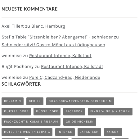
NEUESTE KOMMENTARE
Axel Tillert
zu
Bianc, Hamburg
Stef´s Table "Sitzenbleiben? Aber gerne!" - schnieder
zu
Schnieder sitzt! Gastro-Möbel aus Lüdinghausen
weinreise
zu
Restaurant Intense, Kallstadt
Birgit Podhorny
zu
Restaurant Intense, Kallstadt
weinreise
zu
Pure C, Cadzand-Bad, Niederlande
SCHLAGWÖRTER
BENJAMIN
BERLIN
BURG SCHWARZENSTEIN GEISENHEIM
DUESSELDORF
DÜSSELDORF
FACEBOOK
FINNS WINE & KITCHEN
FISCHZUCHT NIKOLAI BIRNBAUM
GUIDE MICHELIN
HOTEL THE WESTIN LEIPZIG
INTENSE
JAPANISCH
KAISEKI