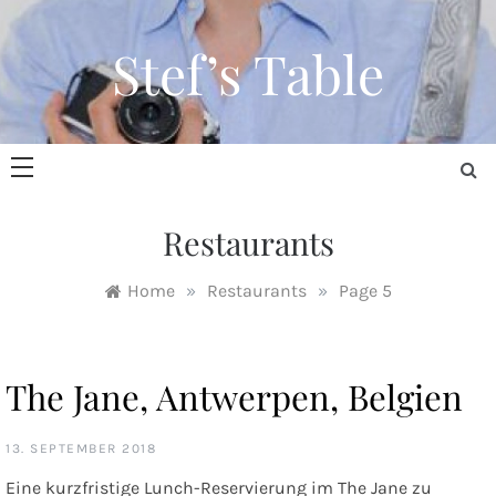
Skip
to
Stef’s Table
content
Restaurants
Home
»
Restaurants
»
Page 5
The Jane, Antwerpen, Belgien
13. SEPTEMBER 2018
Eine kurzfristige Lunch-Reservierung im The Jane zu