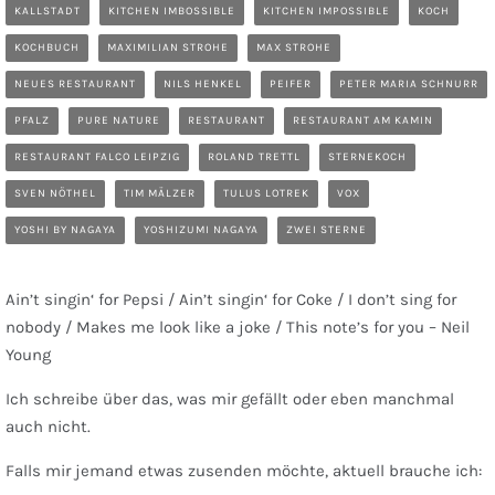
KALLSTADT
KITCHEN IMBOSSIBLE
KITCHEN IMPOSSIBLE
KOCH
KOCHBUCH
MAXIMILIAN STROHE
MAX STROHE
NEUES RESTAURANT
NILS HENKEL
PEIFER
PETER MARIA SCHNURR
PFALZ
PURE NATURE
RESTAURANT
RESTAURANT AM KAMIN
RESTAURANT FALCO LEIPZIG
ROLAND TRETTL
STERNEKOCH
SVEN NÖTHEL
TIM MÄLZER
TULUS LOTREK
VOX
YOSHI BY NAGAYA
YOSHIZUMI NAGAYA
ZWEI STERNE
Ain’t singin‘ for Pepsi / Ain’t singin‘ for Coke / I don’t sing for
nobody / Makes me look like a joke / This note’s for you – Neil
Young
Ich schreibe über das, was mir gefällt oder eben manchmal
auch nicht.
Falls mir jemand etwas zusenden möchte, aktuell brauche ich: