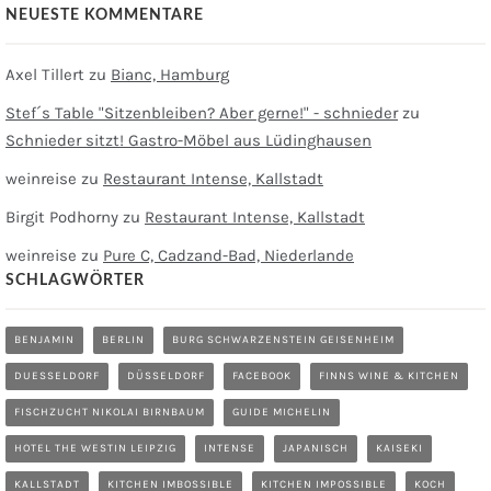
NEUESTE KOMMENTARE
Axel Tillert
zu
Bianc, Hamburg
Stef´s Table "Sitzenbleiben? Aber gerne!" - schnieder
zu
Schnieder sitzt! Gastro-Möbel aus Lüdinghausen
weinreise
zu
Restaurant Intense, Kallstadt
Birgit Podhorny
zu
Restaurant Intense, Kallstadt
weinreise
zu
Pure C, Cadzand-Bad, Niederlande
SCHLAGWÖRTER
BENJAMIN
BERLIN
BURG SCHWARZENSTEIN GEISENHEIM
DUESSELDORF
DÜSSELDORF
FACEBOOK
FINNS WINE & KITCHEN
FISCHZUCHT NIKOLAI BIRNBAUM
GUIDE MICHELIN
HOTEL THE WESTIN LEIPZIG
INTENSE
JAPANISCH
KAISEKI
KALLSTADT
KITCHEN IMBOSSIBLE
KITCHEN IMPOSSIBLE
KOCH