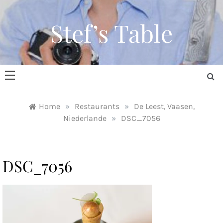
Skip
to
Stef’s Table
content
Home
»
Restaurants
»
De Leest, Vaasen,
Niederlande
»
DSC_7056
DSC_7056