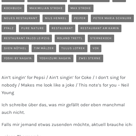
KOCHBUCH
MAXIMILIAN STROHE
MAX STROHE
NEUES RESTAURANT
NILS HENKEL
PEIFER
PETER MARIA SCHNURR
PFALZ
PURE NATURE
RESTAURANT
RESTAURANT AM KAMIN
RESTAURANT FALCO LEIPZIG
ROLAND TRETTL
STERNEKOCH
SVEN NÖTHEL
TIM MÄLZER
TULUS LOTREK
VOX
YOSHI BY NAGAYA
YOSHIZUMI NAGAYA
ZWEI STERNE
Ain’t singin‘ for Pepsi / Ain’t singin‘ for Coke / I don’t sing for
nobody / Makes me look like a joke / This note’s for you – Neil
Young
Ich schreibe über das, was mir gefällt oder eben manchmal
auch nicht.
Falls mir jemand etwas zusenden möchte, aktuell brauche ich: