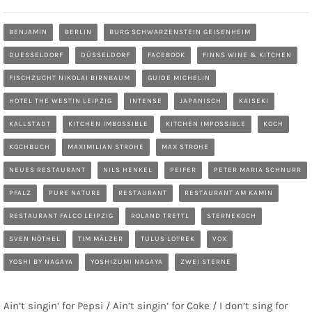
BENJAMIN
BERLIN
BURG SCHWARZENSTEIN GEISENHEIM
DUESSELDORF
DÜSSELDORF
FACEBOOK
FINNS WINE & KITCHEN
FISCHZUCHT NIKOLAI BIRNBAUM
GUIDE MICHELIN
HOTEL THE WESTIN LEIPZIG
INTENSE
JAPANISCH
KAISEKI
KALLSTADT
KITCHEN IMBOSSIBLE
KITCHEN IMPOSSIBLE
KOCH
KOCHBUCH
MAXIMILIAN STROHE
MAX STROHE
NEUES RESTAURANT
NILS HENKEL
PEIFER
PETER MARIA SCHNURR
PFALZ
PURE NATURE
RESTAURANT
RESTAURANT AM KAMIN
RESTAURANT FALCO LEIPZIG
ROLAND TRETTL
STERNEKOCH
SVEN NÖTHEL
TIM MÄLZER
TULUS LOTREK
VOX
YOSHI BY NAGAYA
YOSHIZUMI NAGAYA
ZWEI STERNE
Ain’t singin‘ for Pepsi / Ain’t singin‘ for Coke / I don’t sing for