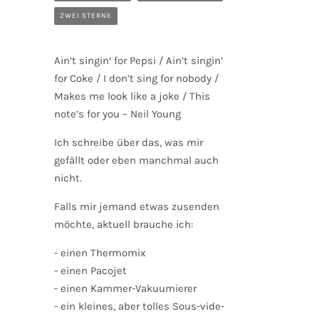
ZWEI STERNE
Ain’t singin‘ for Pepsi / Ain’t singin‘
for Coke / I don’t sing for nobody /
Makes me look like a joke / This
note’s for you – Neil Young
Ich schreibe über das, was mir
gefällt oder eben manchmal auch
nicht.
Falls mir jemand etwas zusenden
möchte, aktuell brauche ich:
- einen Thermomix
- einen Pacojet
- einen Kammer-Vakuumierer
- ein kleines, aber tolles Sous-vide-