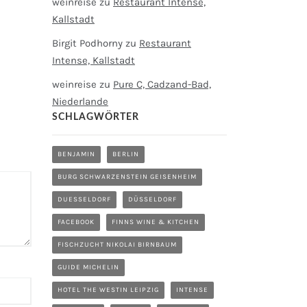
weinreise
zu
Restaurant Intense,
Kallstadt
Birgit Podhorny
zu
Restaurant
Intense, Kallstadt
weinreise
zu
Pure C, Cadzand-Bad,
Niederlande
SCHLAGWÖRTER
BENJAMIN
BERLIN
BURG SCHWARZENSTEIN GEISENHEIM
DUESSELDORF
DÜSSELDORF
FACEBOOK
FINNS WINE & KITCHEN
FISCHZUCHT NIKOLAI BIRNBAUM
GUIDE MICHELIN
HOTEL THE WESTIN LEIPZIG
INTENSE