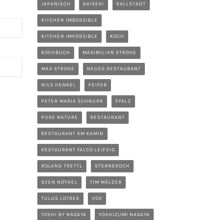
JAPANISCH
KAISEKI
KALLSTADT
KITCHEN IMBOSSIBLE
KITCHEN IMPOSSIBLE
KOCH
KOCHBUCH
MAXIMILIAN STROHE
MAX STROHE
NEUES RESTAURANT
NILS HENKEL
PEIFER
PETER MARIA SCHNURR
PFALZ
PURE NATURE
RESTAURANT
RESTAURANT AM KAMIN
RESTAURANT FALCO LEIPZIG
ROLAND TRETTL
STERNEKOCH
SVEN NÖTHEL
TIM MÄLZER
TULUS LOTREK
VOX
YOSHI BY NAGAYA
YOSHIZUMI NAGAYA