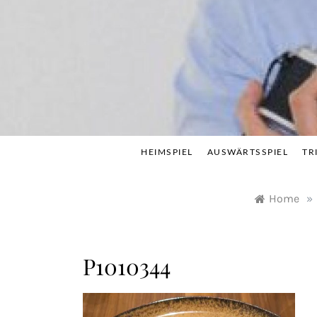
Skip
to
content
HEIMSPIEL
AUSWÄRTSSPIEL
TR
Home
»
P1010344