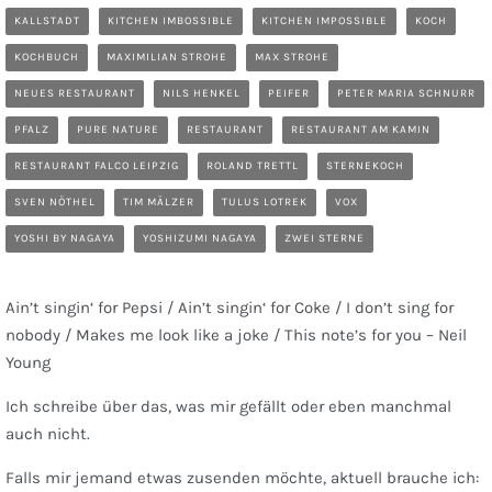
KALLSTADT
KITCHEN IMBOSSIBLE
KITCHEN IMPOSSIBLE
KOCH
KOCHBUCH
MAXIMILIAN STROHE
MAX STROHE
NEUES RESTAURANT
NILS HENKEL
PEIFER
PETER MARIA SCHNURR
PFALZ
PURE NATURE
RESTAURANT
RESTAURANT AM KAMIN
RESTAURANT FALCO LEIPZIG
ROLAND TRETTL
STERNEKOCH
SVEN NÖTHEL
TIM MÄLZER
TULUS LOTREK
VOX
YOSHI BY NAGAYA
YOSHIZUMI NAGAYA
ZWEI STERNE
Ain’t singin‘ for Pepsi / Ain’t singin‘ for Coke / I don’t sing for
nobody / Makes me look like a joke / This note’s for you – Neil
Young
Ich schreibe über das, was mir gefällt oder eben manchmal
auch nicht.
Falls mir jemand etwas zusenden möchte, aktuell brauche ich: