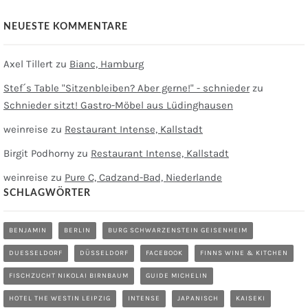
NEUESTE KOMMENTARE
Axel Tillert
zu
Bianc, Hamburg
Stef´s Table "Sitzenbleiben? Aber gerne!" - schnieder
zu
Schnieder sitzt! Gastro-Möbel aus Lüdinghausen
weinreise
zu
Restaurant Intense, Kallstadt
Birgit Podhorny
zu
Restaurant Intense, Kallstadt
weinreise
zu
Pure C, Cadzand-Bad, Niederlande
SCHLAGWÖRTER
BENJAMIN
BERLIN
BURG SCHWARZENSTEIN GEISENHEIM
DUESSELDORF
DÜSSELDORF
FACEBOOK
FINNS WINE & KITCHEN
FISCHZUCHT NIKOLAI BIRNBAUM
GUIDE MICHELIN
HOTEL THE WESTIN LEIPZIG
INTENSE
JAPANISCH
KAISEKI