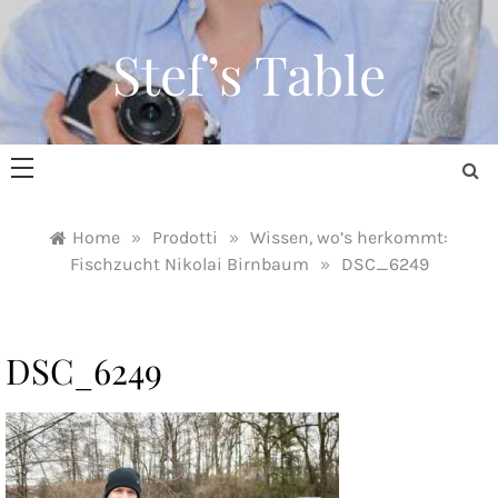
Skip
to
Stef’s Table
content
Home
»
Prodotti
»
Wissen, wo’s herkommt:
Fischzucht Nikolai Birnbaum
»
DSC_6249
DSC_6249