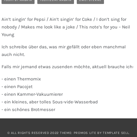
YOSHI BY NAGAYA
YOSHIZUMI NAGAYA
ZWEI STERNE
Ain’t singin‘ for Pepsi / Ain’t singin‘ for Coke / I don’t sing for
nobody / Makes me look like a joke / This note’s for you – Neil
Young
Ich schreibe über das, was mir gefällt oder eben manchmal
auch nicht.
Falls mir jemand etwas zusenden möchte, aktuell brauche ich:
- einen Thermomix
- einen Pacojet
- einen Kammer-Vakuumierer
- ein kleines, aber tolles Sous-vide-Wasserbad
- ein schönes Brotmesser
© ALL RIGHTS RESERVED 2022 THEME: PROMOS LITE BY
TEMPLATE SELL
.