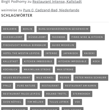
Birgit Podhorny
zu
Restaurant Intense, Kallstadt
weinreise
zu
Pure C, Cadzand-Bad, Niederlande
SCHLAGWÖRTER
BENJAMIN
BERLIN
BURG SCHWARZENSTEIN GEISENHEIM
DUESSELDORF
DÜSSELDORF
FACEBOOK
FINNS WINE & KITCHEN
FISCHZUCHT NIKOLAI BIRNBAUM
GUIDE MICHELIN
HOTEL THE WESTIN LEIPZIG
INTENSE
JAPANISCH
KAISEKI
KALLSTADT
KITCHEN IMBOSSIBLE
KITCHEN IMPOSSIBLE
KOCH
KOCHBUCH
MAXIMILIAN STROHE
MAX STROHE
NEUES RESTAURANT
NILS HENKEL
PEIFER
PETER MARIA SCHNURR
PFALZ
PURE NATURE
RESTAURANT
RESTAURANT AM KAMIN
RESTAURANT FALCO LEIPZIG
ROLAND TRETTL
STERNEKOCH
SVEN NÖTHEL
TIM MÄLZER
TULUS LOTREK
VOX