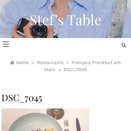
Skip
to
Stef’s Table
content
Home
»
Restaurants
»
Français, Frankfurt am
Main
»
DSC_7045
DSC_7045