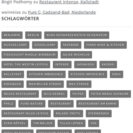
Birgit Podhorny
zu
Restaurant Intense, Kallstadt
weinreise
zu
Pure C, Cadzand-Bad, Niederlande
SCHLAGWÖRTER
BENJAMIN
BERLIN
BURG SCHWARZENSTEIN GEISENHEIM
DUESSELDORF
DÜSSELDORF
FACEBOOK
FINNS WINE & KITCHEN
FISCHZUCHT NIKOLAI BIRNBAUM
GUIDE MICHELIN
HOTEL THE WESTIN LEIPZIG
INTENSE
JAPANISCH
KAISEKI
KALLSTADT
KITCHEN IMBOSSIBLE
KITCHEN IMPOSSIBLE
KOCH
KOCHBUCH
MAXIMILIAN STROHE
MAX STROHE
NEUES RESTAURANT
NILS HENKEL
PEIFER
PETER MARIA SCHNURR
PFALZ
PURE NATURE
RESTAURANT
RESTAURANT AM KAMIN
RESTAURANT FALCO LEIPZIG
ROLAND TRETTL
STERNEKOCH
SVEN NÖTHEL
TIM MÄLZER
TULUS LOTREK
VOX