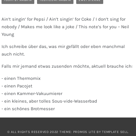
YOSHI BY NAGAYA
YOSHIZUMI NAGAYA
ZWEI STERNE
Ain’t singin‘ for Pepsi / Ain’t singin‘ for Coke / I don’t sing for
nobody / Makes me look like a joke / This note’s for you – Neil
Young
Ich schreibe über das, was mir gefällt oder eben manchmal
auch nicht.
Falls mir jemand etwas zusenden möchte, aktuell brauche ich:
- einen Thermomix
- einen Pacojet
- einen Kammer-Vakuumierer
- ein kleines, aber tolles Sous-vide-Wasserbad
- ein schönes Brotmesser
© ALL RIGHTS RESERVED 2022 THEME: PROMOS LITE BY
TEMPLATE SELL
.