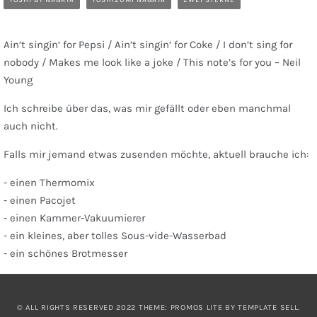
YOSHI BY NAGAYA
YOSHIZUMI NAGAYA
ZWEI STERNE
Ain’t singin‘ for Pepsi / Ain’t singin‘ for Coke / I don’t sing for
nobody / Makes me look like a joke / This note’s for you – Neil
Young
Ich schreibe über das, was mir gefällt oder eben manchmal
auch nicht.
Falls mir jemand etwas zusenden möchte, aktuell brauche ich:
- einen Thermomix
- einen Pacojet
- einen Kammer-Vakuumierer
- ein kleines, aber tolles Sous-vide-Wasserbad
- ein schönes Brotmesser
© ALL RIGHTS RESERVED 2022 THEME: PROMOS LITE BY
TEMPLATE SELL
.