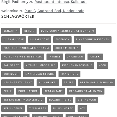
Birgit Podhorny
zu
Restaurant Intense, Kallstadt
weinreise
zu
Pure C, Cadzand-Bad, Niederlande
SCHLAGWÖRTER
BENJAMIN
BERLIN
BURG SCHWARZENSTEIN GEISENHEIM
DUESSELDORF
DÜSSELDORF
FACEBOOK
FINNS WINE & KITCHEN
FISCHZUCHT NIKOLAI BIRNBAUM
GUIDE MICHELIN
HOTEL THE WESTIN LEIPZIG
INTENSE
JAPANISCH
KAISEKI
KALLSTADT
KITCHEN IMBOSSIBLE
KITCHEN IMPOSSIBLE
KOCH
KOCHBUCH
MAXIMILIAN STROHE
MAX STROHE
NEUES RESTAURANT
NILS HENKEL
PEIFER
PETER MARIA SCHNURR
PFALZ
PURE NATURE
RESTAURANT
RESTAURANT AM KAMIN
RESTAURANT FALCO LEIPZIG
ROLAND TRETTL
STERNEKOCH
SVEN NÖTHEL
TIM MÄLZER
TULUS LOTREK
VOX