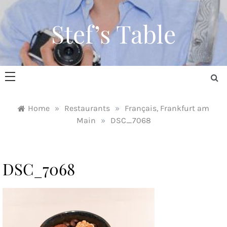
Skip
to
Stef’s Table
content
Home
»
Restaurants
»
Français, Frankfurt am
Main
»
DSC_7068
DSC_7068