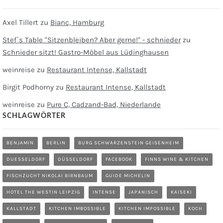
Axel Tillert
zu
Bianc, Hamburg
Stef´s Table "Sitzenbleiben? Aber gerne!" - schnieder
zu
Schnieder sitzt! Gastro-Möbel aus Lüdinghausen
weinreise
zu
Restaurant Intense, Kallstadt
Birgit Podhorny
zu
Restaurant Intense, Kallstadt
weinreise
zu
Pure C, Cadzand-Bad, Niederlande
SCHLAGWÖRTER
BENJAMIN
BERLIN
BURG SCHWARZENSTEIN GEISENHEIM
DUESSELDORF
DÜSSELDORF
FACEBOOK
FINNS WINE & KITCHEN
FISCHZUCHT NIKOLAI BIRNBAUM
GUIDE MICHELIN
HOTEL THE WESTIN LEIPZIG
INTENSE
JAPANISCH
KAISEKI
KALLSTADT
KITCHEN IMBOSSIBLE
KITCHEN IMPOSSIBLE
KOCH