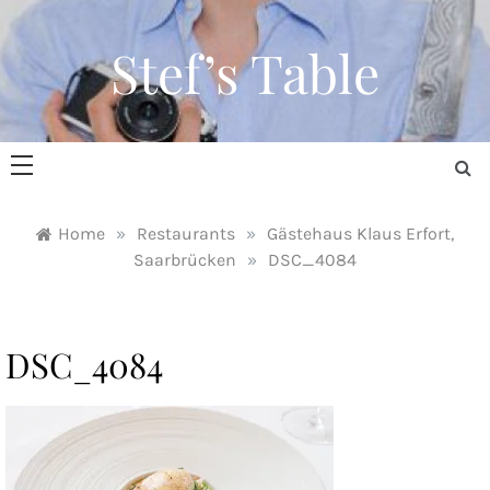
Skip
to
Stef’s Table
content
Home
»
Restaurants
»
Gästehaus Klaus Erfort,
Saarbrücken
»
DSC_4084
DSC_4084