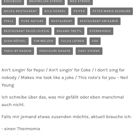
KOCHBUCH
MAXIMILIAN STROHE
MAX STROHE
NEUES RESTAURANT
NILS HENKEL
PEIFER
PETER MARIA SCHNURR
PFALZ
PURE NATURE
RESTAURANT
RESTAURANT AM KAMIN
RESTAURANT FALCO LEIPZIG
ROLAND TRETTL
STERNEKOCH
SVEN NÖTHEL
TIM MÄLZER
TULUS LOTREK
VOX
YOSHI BY NAGAYA
YOSHIZUMI NAGAYA
ZWEI STERNE
Ain’t singin‘ for Pepsi / Ain’t singin‘ for Coke / I don’t sing for
nobody / Makes me look like a joke / This note’s for you – Neil
Young
Ich schreibe über das, was mir gefällt oder eben manchmal
auch nicht.
Falls mir jemand etwas zusenden möchte, aktuell brauche ich:
- einen Thermomix