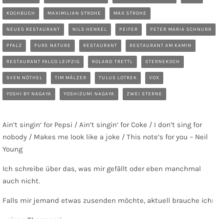
KOCHBUCH
MAXIMILIAN STROHE
MAX STROHE
NEUES RESTAURANT
NILS HENKEL
PEIFER
PETER MARIA SCHNURR
PFALZ
PURE NATURE
RESTAURANT
RESTAURANT AM KAMIN
RESTAURANT FALCO LEIPZIG
ROLAND TRETTL
STERNEKOCH
SVEN NÖTHEL
TIM MÄLZER
TULUS LOTREK
VOX
YOSHI BY NAGAYA
YOSHIZUMI NAGAYA
ZWEI STERNE
Ain’t singin‘ for Pepsi / Ain’t singin‘ for Coke / I don’t sing for
nobody / Makes me look like a joke / This note’s for you – Neil
Young
Ich schreibe über das, was mir gefällt oder eben manchmal
auch nicht.
Falls mir jemand etwas zusenden möchte, aktuell brauche ich: