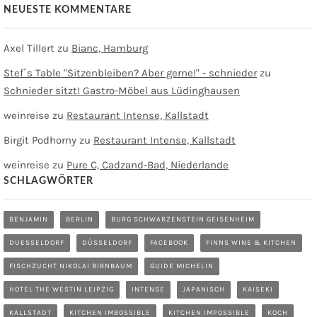
NEUESTE KOMMENTARE
Axel Tillert
zu
Bianc, Hamburg
Stef´s Table "Sitzenbleiben? Aber gerne!" - schnieder
zu
Schnieder sitzt! Gastro-Möbel aus Lüdinghausen
weinreise
zu
Restaurant Intense, Kallstadt
Birgit Podhorny
zu
Restaurant Intense, Kallstadt
weinreise
zu
Pure C, Cadzand-Bad, Niederlande
SCHLAGWÖRTER
BENJAMIN
BERLIN
BURG SCHWARZENSTEIN GEISENHEIM
DUESSELDORF
DÜSSELDORF
FACEBOOK
FINNS WINE & KITCHEN
FISCHZUCHT NIKOLAI BIRNBAUM
GUIDE MICHELIN
HOTEL THE WESTIN LEIPZIG
INTENSE
JAPANISCH
KAISEKI
KALLSTADT
KITCHEN IMBOSSIBLE
KITCHEN IMPOSSIBLE
KOCH