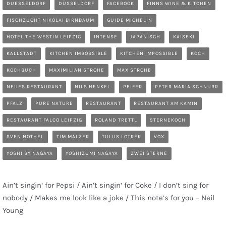
DUESSELDORF
DÜSSELDORF
FACEBOOK
FINNS WINE & KITCHEN
FISCHZUCHT NIKOLAI BIRNBAUM
GUIDE MICHELIN
HOTEL THE WESTIN LEIPZIG
INTENSE
JAPANISCH
KAISEKI
KALLSTADT
KITCHEN IMBOSSIBLE
KITCHEN IMPOSSIBLE
KOCH
KOCHBUCH
MAXIMILIAN STROHE
MAX STROHE
NEUES RESTAURANT
NILS HENKEL
PEIFER
PETER MARIA SCHNURR
PFALZ
PURE NATURE
RESTAURANT
RESTAURANT AM KAMIN
RESTAURANT FALCO LEIPZIG
ROLAND TRETTL
STERNEKOCH
SVEN NÖTHEL
TIM MÄLZER
TULUS LOTREK
VOX
YOSHI BY NAGAYA
YOSHIZUMI NAGAYA
ZWEI STERNE
Ain’t singin‘ for Pepsi / Ain’t singin‘ for Coke / I don’t sing for
nobody / Makes me look like a joke / This note’s for you – Neil
Young