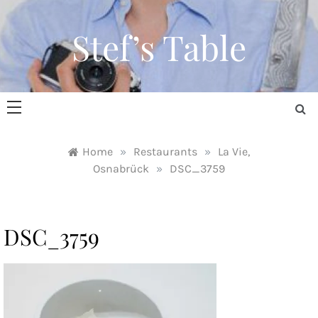
Skip
to
Stef’s Table
content
Home
»
Restaurants
»
La Vie,
Osnabrück
»
DSC_3759
DSC_3759