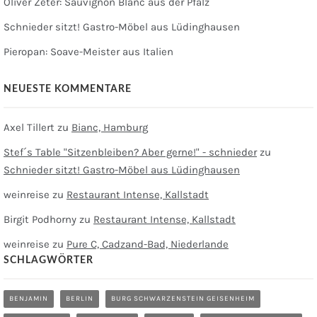
Oliver Zeter: Sauvignon Blanc aus der Pfalz
Schnieder sitzt! Gastro-Möbel aus Lüdinghausen
Pieropan: Soave-Meister aus Italien
NEUESTE KOMMENTARE
Axel Tillert
zu
Bianc, Hamburg
Stef´s Table "Sitzenbleiben? Aber gerne!" - schnieder
zu
Schnieder sitzt! Gastro-Möbel aus Lüdinghausen
weinreise
zu
Restaurant Intense, Kallstadt
Birgit Podhorny
zu
Restaurant Intense, Kallstadt
weinreise
zu
Pure C, Cadzand-Bad, Niederlande
SCHLAGWÖRTER
BENJAMIN
BERLIN
BURG SCHWARZENSTEIN GEISENHEIM