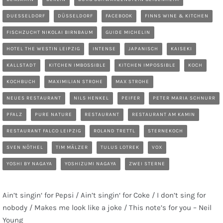
DUESSELDORF
DÜSSELDORF
FACEBOOK
FINNS WINE & KITCHEN
FISCHZUCHT NIKOLAI BIRNBAUM
GUIDE MICHELIN
HOTEL THE WESTIN LEIPZIG
INTENSE
JAPANISCH
KAISEKI
KALLSTADT
KITCHEN IMBOSSIBLE
KITCHEN IMPOSSIBLE
KOCH
KOCHBUCH
MAXIMILIAN STROHE
MAX STROHE
NEUES RESTAURANT
NILS HENKEL
PEIFER
PETER MARIA SCHNURR
PFALZ
PURE NATURE
RESTAURANT
RESTAURANT AM KAMIN
RESTAURANT FALCO LEIPZIG
ROLAND TRETTL
STERNEKOCH
SVEN NÖTHEL
TIM MÄLZER
TULUS LOTREK
VOX
YOSHI BY NAGAYA
YOSHIZUMI NAGAYA
ZWEI STERNE
Ain’t singin‘ for Pepsi / Ain’t singin‘ for Coke / I don’t sing for
nobody / Makes me look like a joke / This note’s for you – Neil
Young