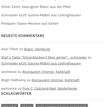
Oliver Zeter: Sauvignon Blanc aus der Pfalz
Schnieder sitzt! Gastro-Möbel aus Lüdinghausen
Pieropan: Soave-Meister aus Italien
NEUESTE KOMMENTARE
Axel Tillert
zu
Bianc, Hamburg
Stef´s Table "Sitzenbleiben? Aber gerne!" - schnieder
zu
Schnieder sitzt! Gastro-Möbel aus Lüdinghausen
weinreise
zu
Restaurant Intense, Kallstadt
Birgit Podhorny
zu
Restaurant Intense, Kallstadt
weinreise
zu
Pure C, Cadzand-Bad, Niederlande
SCHLAGWÖRTER
BENJAMIN
BERLIN
BURG SCHWARZENSTEIN GEISENHEIM