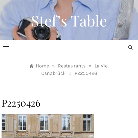
Skip
to
Stef’s Table
content
Home
»
Restaurants
»
La Vie,
Osnabrück
»
P2250426
P2250426