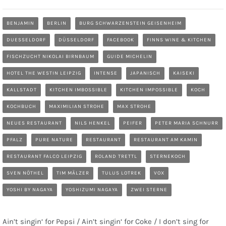
BENJAMIN
BERLIN
BURG SCHWARZENSTEIN GEISENHEIM
DUESSELDORF
DÜSSELDORF
FACEBOOK
FINNS WINE & KITCHEN
FISCHZUCHT NIKOLAI BIRNBAUM
GUIDE MICHELIN
HOTEL THE WESTIN LEIPZIG
INTENSE
JAPANISCH
KAISEKI
KALLSTADT
KITCHEN IMBOSSIBLE
KITCHEN IMPOSSIBLE
KOCH
KOCHBUCH
MAXIMILIAN STROHE
MAX STROHE
NEUES RESTAURANT
NILS HENKEL
PEIFER
PETER MARIA SCHNURR
PFALZ
PURE NATURE
RESTAURANT
RESTAURANT AM KAMIN
RESTAURANT FALCO LEIPZIG
ROLAND TRETTL
STERNEKOCH
SVEN NÖTHEL
TIM MÄLZER
TULUS LOTREK
VOX
YOSHI BY NAGAYA
YOSHIZUMI NAGAYA
ZWEI STERNE
Ain’t singin‘ for Pepsi / Ain’t singin‘ for Coke / I don’t sing for