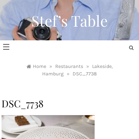
Skip
to
Stef’s Table
content
Home
»
Restaurants
»
Lakeside,
Hamburg
»
DSC_7738
DSC_7738