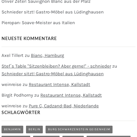
Oliver Zeter: Sauvignon Blanc aus der Pfalz
Schnieder sitzt! Gastro-Möbel aus Lüdinghausen
Pieropan: Soave-Meister aus Italien
NEUESTE KOMMENTARE
Axel Tillert
zu
Bianc, Hamburg
Stef´s Table "Sitzenbleiben? Aber gerne!" - schnieder
zu
Schnieder sitzt! Gastro-Möbel aus Lüdinghausen
weinreise
zu
Restaurant Intense, Kallstadt
Birgit Podhorny
zu
Restaurant Intense, Kallstadt
weinreise
zu
Pure C, Cadzand-Bad, Niederlande
SCHLAGWÖRTER
BENJAMIN
BERLIN
BURG SCHWARZENSTEIN GEISENHEIM