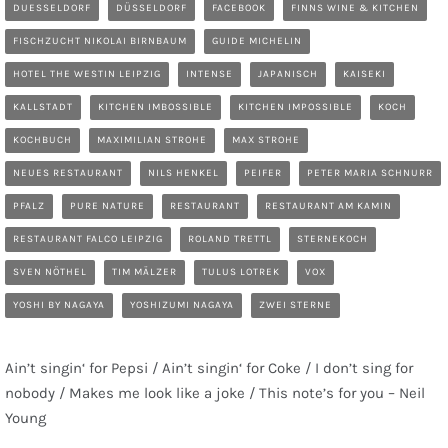
DUESSELDORF
DÜSSELDORF
FACEBOOK
FINNS WINE & KITCHEN
FISCHZUCHT NIKOLAI BIRNBAUM
GUIDE MICHELIN
HOTEL THE WESTIN LEIPZIG
INTENSE
JAPANISCH
KAISEKI
KALLSTADT
KITCHEN IMBOSSIBLE
KITCHEN IMPOSSIBLE
KOCH
KOCHBUCH
MAXIMILIAN STROHE
MAX STROHE
NEUES RESTAURANT
NILS HENKEL
PEIFER
PETER MARIA SCHNURR
PFALZ
PURE NATURE
RESTAURANT
RESTAURANT AM KAMIN
RESTAURANT FALCO LEIPZIG
ROLAND TRETTL
STERNEKOCH
SVEN NÖTHEL
TIM MÄLZER
TULUS LOTREK
VOX
YOSHI BY NAGAYA
YOSHIZUMI NAGAYA
ZWEI STERNE
Ain’t singin‘ for Pepsi / Ain’t singin‘ for Coke / I don’t sing for
nobody / Makes me look like a joke / This note’s for you – Neil
Young