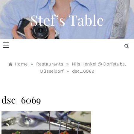
Skip
to
Stef’s Table
content
Home
»
Restaurants
»
Nils Henkel @ Dorfstube,
Düsseldorf
»
dsc_6069
dsc_6069