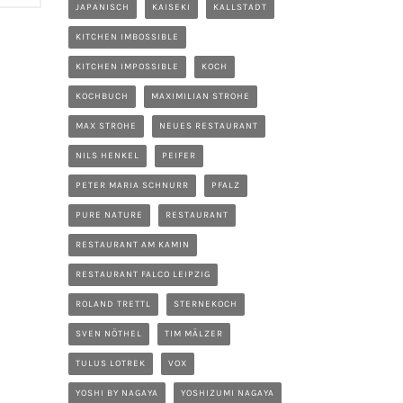
JAPANISCH
KAISEKI
KALLSTADT
KITCHEN IMBOSSIBLE
KITCHEN IMPOSSIBLE
KOCH
KOCHBUCH
MAXIMILIAN STROHE
MAX STROHE
NEUES RESTAURANT
NILS HENKEL
PEIFER
PETER MARIA SCHNURR
PFALZ
PURE NATURE
RESTAURANT
RESTAURANT AM KAMIN
RESTAURANT FALCO LEIPZIG
ROLAND TRETTL
STERNEKOCH
SVEN NÖTHEL
TIM MÄLZER
TULUS LOTREK
VOX
YOSHI BY NAGAYA
YOSHIZUMI NAGAYA