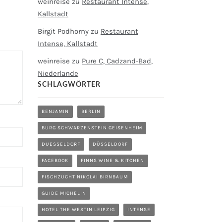
weinreise
zu
Restaurant Intense,
Kallstadt
Birgit Podhorny
zu
Restaurant
Intense, Kallstadt
weinreise
zu
Pure C, Cadzand-Bad,
Niederlande
SCHLAGWÖRTER
BENJAMIN
BERLIN
BURG SCHWARZENSTEIN GEISENHEIM
DUESSELDORF
DÜSSELDORF
FACEBOOK
FINNS WINE & KITCHEN
FISCHZUCHT NIKOLAI BIRNBAUM
GUIDE MICHELIN
HOTEL THE WESTIN LEIPZIG
INTENSE