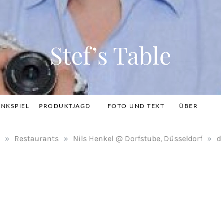
Stef’s Table
INKSPIEL
PRODUKTJAGD
FOTO UND TEXT
ÜBER
»
Restaurants
»
Nils Henkel @ Dorfstube, Düsseldorf
»
d