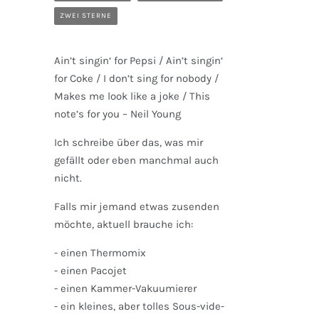
ZWEI STERNE
Ain’t singin‘ for Pepsi / Ain’t singin‘
for Coke / I don’t sing for nobody /
Makes me look like a joke / This
note’s for you – Neil Young
Ich schreibe über das, was mir
gefällt oder eben manchmal auch
nicht.
Falls mir jemand etwas zusenden
möchte, aktuell brauche ich:
- einen Thermomix
- einen Pacojet
- einen Kammer-Vakuumierer
- ein kleines, aber tolles Sous-vide-