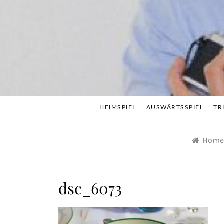
Skip
to
content
HEIMSPIEL
AUSWÄRTSSPIEL
TR
Home
dsc_6073