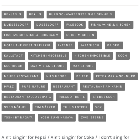
BENJAMIN
BERLIN
BURG SCHWARZENSTEIN GEISENHEIM
DUESSELDORF
DÜSSELDORF
FACEBOOK
FINNS WINE & KITCHEN
FISCHZUCHT NIKOLAI BIRNBAUM
GUIDE MICHELIN
HOTEL THE WESTIN LEIPZIG
INTENSE
JAPANISCH
KAISEKI
KALLSTADT
KITCHEN IMBOSSIBLE
KITCHEN IMPOSSIBLE
KOCH
KOCHBUCH
MAXIMILIAN STROHE
MAX STROHE
NEUES RESTAURANT
NILS HENKEL
PEIFER
PETER MARIA SCHNURR
PFALZ
PURE NATURE
RESTAURANT
RESTAURANT AM KAMIN
RESTAURANT FALCO LEIPZIG
ROLAND TRETTL
STERNEKOCH
SVEN NÖTHEL
TIM MÄLZER
TULUS LOTREK
VOX
YOSHI BY NAGAYA
YOSHIZUMI NAGAYA
ZWEI STERNE
Ain’t singin‘ for Pepsi / Ain’t singin‘ for Coke / I don’t sing for