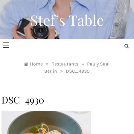
Skip
to
Stef’s Table
content
Home
»
Restaurants
»
Pauly Saal,
Berlin
»
DSC_4930
DSC_4930