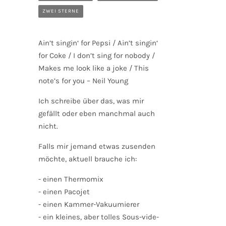
ZWEI STERNE
Ain’t singin‘ for Pepsi / Ain’t singin‘
for Coke / I don’t sing for nobody /
Makes me look like a joke / This
note’s for you – Neil Young
Ich schreibe über das, was mir
gefällt oder eben manchmal auch
nicht.
Falls mir jemand etwas zusenden
möchte, aktuell brauche ich:
- einen Thermomix
- einen Pacojet
- einen Kammer-Vakuumierer
- ein kleines, aber tolles Sous-vide-