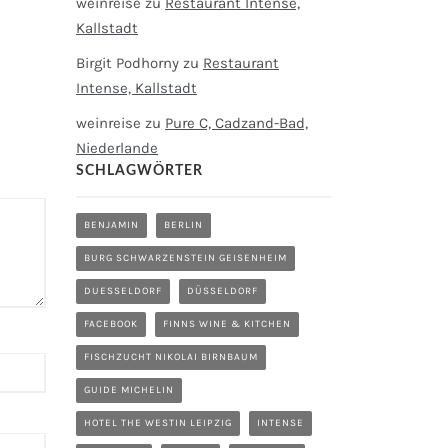
weinreise
zu
Restaurant Intense,
Kallstadt
Birgit Podhorny
zu
Restaurant
Intense, Kallstadt
weinreise
zu
Pure C, Cadzand-Bad,
Niederlande
SCHLAGWÖRTER
BENJAMIN
BERLIN
BURG SCHWARZENSTEIN GEISENHEIM
DUESSELDORF
DÜSSELDORF
FACEBOOK
FINNS WINE & KITCHEN
FISCHZUCHT NIKOLAI BIRNBAUM
GUIDE MICHELIN
HOTEL THE WESTIN LEIPZIG
INTENSE