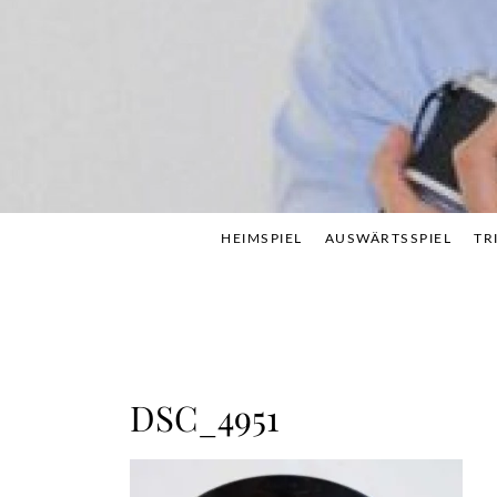
Skip
to
content
HEIMSPIEL
AUSWÄRTSSPIEL
TR
DSC_4951