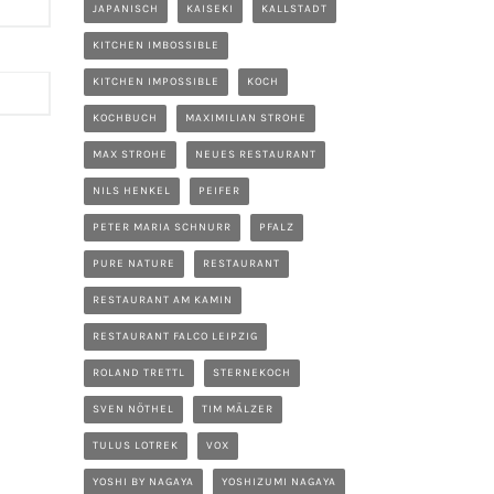
JAPANISCH
KAISEKI
KALLSTADT
KITCHEN IMBOSSIBLE
KITCHEN IMPOSSIBLE
KOCH
KOCHBUCH
MAXIMILIAN STROHE
MAX STROHE
NEUES RESTAURANT
NILS HENKEL
PEIFER
PETER MARIA SCHNURR
PFALZ
PURE NATURE
RESTAURANT
RESTAURANT AM KAMIN
RESTAURANT FALCO LEIPZIG
ROLAND TRETTL
STERNEKOCH
SVEN NÖTHEL
TIM MÄLZER
TULUS LOTREK
VOX
YOSHI BY NAGAYA
YOSHIZUMI NAGAYA