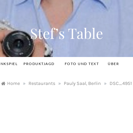
Stef’s Table
INKSPIEL
PRODUKTJAGD
FOTO UND TEXT
ÜBER
Home
»
Restaurants
»
Pauly Saal, Berlin
»
DSC_4951