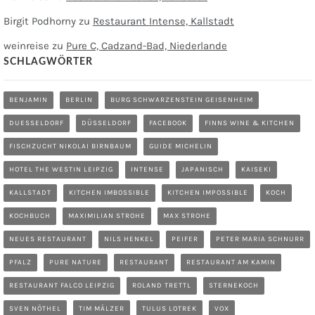
Birgit Podhorny
zu
Restaurant Intense, Kallstadt
weinreise
zu
Pure C, Cadzand-Bad, Niederlande
SCHLAGWÖRTER
BENJAMIN
BERLIN
BURG SCHWARZENSTEIN GEISENHEIM
DUESSELDORF
DÜSSELDORF
FACEBOOK
FINNS WINE & KITCHEN
FISCHZUCHT NIKOLAI BIRNBAUM
GUIDE MICHELIN
HOTEL THE WESTIN LEIPZIG
INTENSE
JAPANISCH
KAISEKI
KALLSTADT
KITCHEN IMBOSSIBLE
KITCHEN IMPOSSIBLE
KOCH
KOCHBUCH
MAXIMILIAN STROHE
MAX STROHE
NEUES RESTAURANT
NILS HENKEL
PEIFER
PETER MARIA SCHNURR
PFALZ
PURE NATURE
RESTAURANT
RESTAURANT AM KAMIN
RESTAURANT FALCO LEIPZIG
ROLAND TRETTL
STERNEKOCH
SVEN NÖTHEL
TIM MÄLZER
TULUS LOTREK
VOX