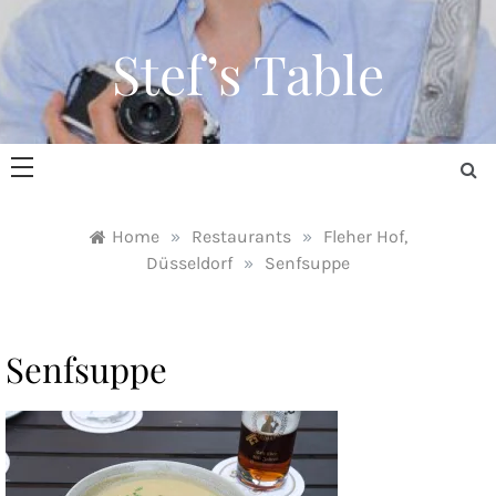
Skip
to
Stef’s Table
content
Home
»
Restaurants
»
Fleher Hof,
Düsseldorf
»
Senfsuppe
Senfsuppe