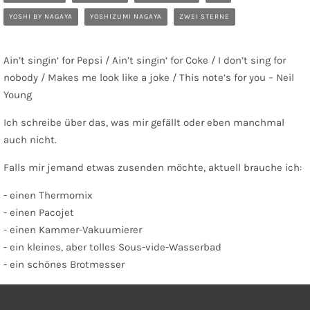
YOSHI BY NAGAYA
YOSHIZUMI NAGAYA
ZWEI STERNE
Ain’t singin‘ for Pepsi / Ain’t singin‘ for Coke / I don’t sing for
nobody / Makes me look like a joke / This note’s for you – Neil
Young
Ich schreibe über das, was mir gefällt oder eben manchmal
auch nicht.
Falls mir jemand etwas zusenden möchte, aktuell brauche ich:
- einen Thermomix
- einen Pacojet
- einen Kammer-Vakuumierer
- ein kleines, aber tolles Sous-vide-Wasserbad
- ein schönes Brotmesser