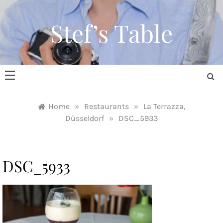
Skip
to
Stef’s Table
content
Home
»
Restaurants
»
La Terrazza,
Düsseldorf
»
DSC_5933
DSC_5933