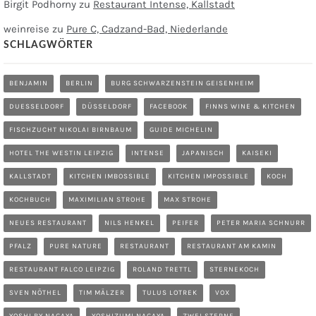
Birgit Podhorny
zu
Restaurant Intense, Kallstadt
weinreise
zu
Pure C, Cadzand-Bad, Niederlande
SCHLAGWÖRTER
BENJAMIN
BERLIN
BURG SCHWARZENSTEIN GEISENHEIM
DUESSELDORF
DÜSSELDORF
FACEBOOK
FINNS WINE & KITCHEN
FISCHZUCHT NIKOLAI BIRNBAUM
GUIDE MICHELIN
HOTEL THE WESTIN LEIPZIG
INTENSE
JAPANISCH
KAISEKI
KALLSTADT
KITCHEN IMBOSSIBLE
KITCHEN IMPOSSIBLE
KOCH
KOCHBUCH
MAXIMILIAN STROHE
MAX STROHE
NEUES RESTAURANT
NILS HENKEL
PEIFER
PETER MARIA SCHNURR
PFALZ
PURE NATURE
RESTAURANT
RESTAURANT AM KAMIN
RESTAURANT FALCO LEIPZIG
ROLAND TRETTL
STERNEKOCH
SVEN NÖTHEL
TIM MÄLZER
TULUS LOTREK
VOX