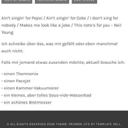
YOSHI BY NAGAYA
YOSHIZUMI NAGAYA
ZWEI STERNE
Ain’t singin‘ for Pepsi / Ain’t singin‘ for Coke / I don’t sing for
nobody / Makes me look like a joke / This note’s for you – Neil
Young
Ich schreibe über das, was mir gefällt oder eben manchmal
auch nicht.
Falls mir jemand etwas zusenden möchte, aktuell brauche ich:
- einen Thermomix
- einen Pacojet
- einen Kammer-Vakuumierer
- ein kleines, aber tolles Sous-vide-Wasserbad
- ein schönes Brotmesser
© ALL RIGHTS RESERVED 2022 THEME: PROMOS LITE BY
TEMPLATE SELL
.