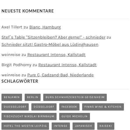
NEUESTE KOMMENTARE
Axel Tillert
zu
Bianc, Hamburg
Stef´s Table "Sitzenbleiben? Aber gerne!" - schnieder
zu
Schnieder sitzt! Gastro-Möbel aus Lüdinghausen
weinreise
zu
Restaurant Intense, Kallstadt
Birgit Podhorny
zu
Restaurant Intense, Kallstadt
weinreise
zu
Pure C, Cadzand-Bad, Niederlande
SCHLAGWÖRTER
BENJAMIN
BERLIN
BURG SCHWARZENSTEIN GEISENHEIM
DUESSELDORF
DÜSSELDORF
FACEBOOK
FINNS WINE & KITCHEN
FISCHZUCHT NIKOLAI BIRNBAUM
GUIDE MICHELIN
HOTEL THE WESTIN LEIPZIG
INTENSE
JAPANISCH
KAISEKI