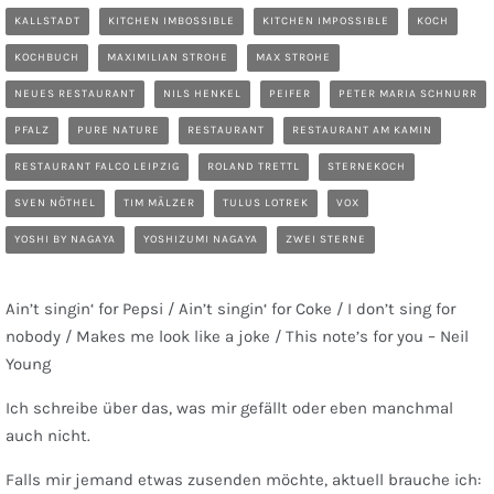
KALLSTADT
KITCHEN IMBOSSIBLE
KITCHEN IMPOSSIBLE
KOCH
KOCHBUCH
MAXIMILIAN STROHE
MAX STROHE
NEUES RESTAURANT
NILS HENKEL
PEIFER
PETER MARIA SCHNURR
PFALZ
PURE NATURE
RESTAURANT
RESTAURANT AM KAMIN
RESTAURANT FALCO LEIPZIG
ROLAND TRETTL
STERNEKOCH
SVEN NÖTHEL
TIM MÄLZER
TULUS LOTREK
VOX
YOSHI BY NAGAYA
YOSHIZUMI NAGAYA
ZWEI STERNE
Ain’t singin‘ for Pepsi / Ain’t singin‘ for Coke / I don’t sing for
nobody / Makes me look like a joke / This note’s for you – Neil
Young
Ich schreibe über das, was mir gefällt oder eben manchmal
auch nicht.
Falls mir jemand etwas zusenden möchte, aktuell brauche ich: