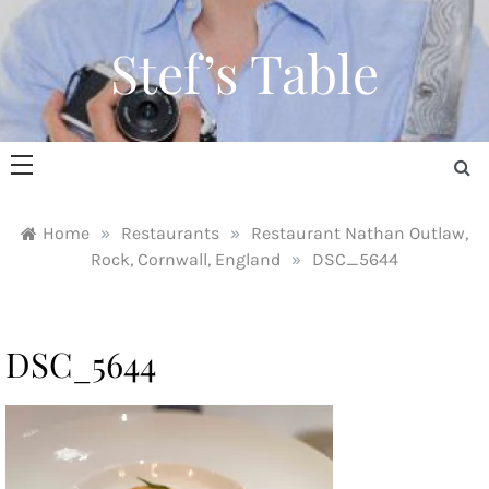
Skip
to
Stef’s Table
content
Home
»
Restaurants
»
Restaurant Nathan Outlaw,
Rock, Cornwall, England
»
DSC_5644
DSC_5644