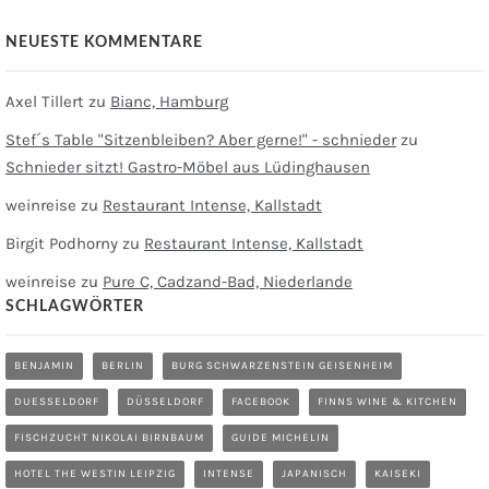
NEUESTE KOMMENTARE
Axel Tillert
zu
Bianc, Hamburg
Stef´s Table "Sitzenbleiben? Aber gerne!" - schnieder
zu
Schnieder sitzt! Gastro-Möbel aus Lüdinghausen
weinreise
zu
Restaurant Intense, Kallstadt
Birgit Podhorny
zu
Restaurant Intense, Kallstadt
weinreise
zu
Pure C, Cadzand-Bad, Niederlande
SCHLAGWÖRTER
BENJAMIN
BERLIN
BURG SCHWARZENSTEIN GEISENHEIM
DUESSELDORF
DÜSSELDORF
FACEBOOK
FINNS WINE & KITCHEN
FISCHZUCHT NIKOLAI BIRNBAUM
GUIDE MICHELIN
HOTEL THE WESTIN LEIPZIG
INTENSE
JAPANISCH
KAISEKI