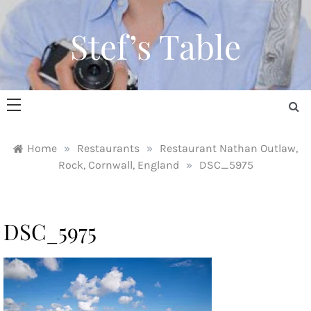
Skip
to
Stef’s Table
content
Home
»
Restaurants
»
Restaurant Nathan Outlaw,
Rock, Cornwall, England
»
DSC_5975
DSC_5975