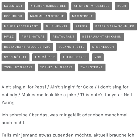
KALLSTADT
KITCHEN IMBOSSIBLE
KITCHEN IMPOSSIBLE
KOCH
KOCHBUCH
MAXIMILIAN STROHE
MAX STROHE
NEUES RESTAURANT
NILS HENKEL
PEIFER
PETER MARIA SCHNURR
PFALZ
PURE NATURE
RESTAURANT
RESTAURANT AM KAMIN
RESTAURANT FALCO LEIPZIG
ROLAND TRETTL
STERNEKOCH
SVEN NÖTHEL
TIM MÄLZER
TULUS LOTREK
VOX
YOSHI BY NAGAYA
YOSHIZUMI NAGAYA
ZWEI STERNE
Ain’t singin‘ for Pepsi / Ain’t singin‘ for Coke / I don’t sing for
nobody / Makes me look like a joke / This note’s for you – Neil
Young
Ich schreibe über das, was mir gefällt oder eben manchmal
auch nicht.
Falls mir jemand etwas zusenden möchte, aktuell brauche ich: