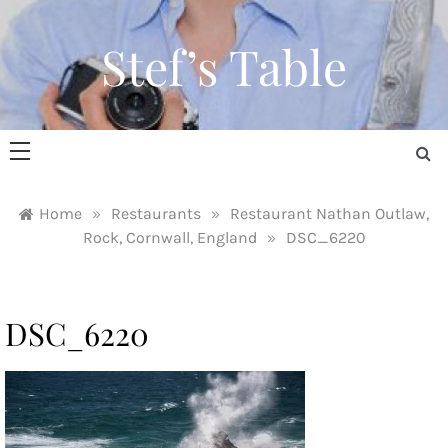
Skip
to
Stef’s Table
content
Home
»
Restaurants
»
Restaurant Nathan Outlaw,
Rock, Cornwall, England
»
DSC_6220
DSC_6220