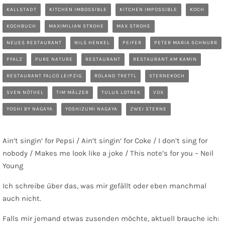
KALLSTADT
KITCHEN IMBOSSIBLE
KITCHEN IMPOSSIBLE
KOCH
KOCHBUCH
MAXIMILIAN STROHE
MAX STROHE
NEUES RESTAURANT
NILS HENKEL
PEIFER
PETER MARIA SCHNURR
PFALZ
PURE NATURE
RESTAURANT
RESTAURANT AM KAMIN
RESTAURANT FALCO LEIPZIG
ROLAND TRETTL
STERNEKOCH
SVEN NÖTHEL
TIM MÄLZER
TULUS LOTREK
VOX
YOSHI BY NAGAYA
YOSHIZUMI NAGAYA
ZWEI STERNE
Ain’t singin‘ for Pepsi / Ain’t singin‘ for Coke / I don’t sing for
nobody / Makes me look like a joke / This note’s for you – Neil
Young
Ich schreibe über das, was mir gefällt oder eben manchmal
auch nicht.
Falls mir jemand etwas zusenden möchte, aktuell brauche ich: