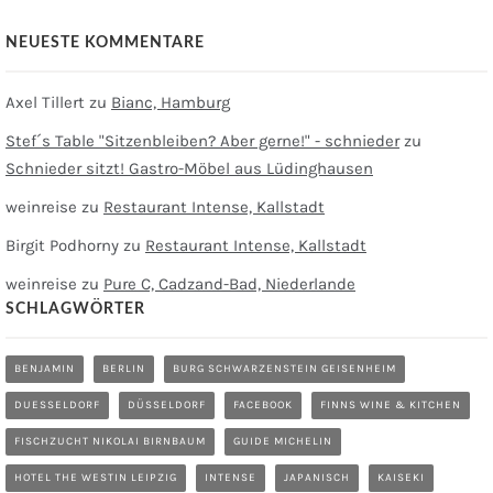
NEUESTE KOMMENTARE
Axel Tillert
zu
Bianc, Hamburg
Stef´s Table "Sitzenbleiben? Aber gerne!" - schnieder
zu
Schnieder sitzt! Gastro-Möbel aus Lüdinghausen
weinreise
zu
Restaurant Intense, Kallstadt
Birgit Podhorny
zu
Restaurant Intense, Kallstadt
weinreise
zu
Pure C, Cadzand-Bad, Niederlande
SCHLAGWÖRTER
BENJAMIN
BERLIN
BURG SCHWARZENSTEIN GEISENHEIM
DUESSELDORF
DÜSSELDORF
FACEBOOK
FINNS WINE & KITCHEN
FISCHZUCHT NIKOLAI BIRNBAUM
GUIDE MICHELIN
HOTEL THE WESTIN LEIPZIG
INTENSE
JAPANISCH
KAISEKI