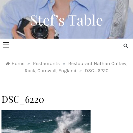
Skip
to
Stef’s Table
content
Home
»
Restaurants
»
Restaurant Nathan Outlaw,
Rock, Cornwall, England
»
DSC_6220
DSC_6220