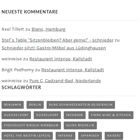
NEUESTE KOMMENTARE
Axel Tillert
zu
Bianc, Hamburg
Stef´s Table "Sitzenbleiben? Aber gerne!" - schnieder
zu
Schnieder sitzt! Gastro-Möbel aus Lüdinghausen
weinreise
zu
Restaurant Intense, Kallstadt
Birgit Podhorny
zu
Restaurant Intense, Kallstadt
weinreise
zu
Pure C, Cadzand-Bad, Niederlande
SCHLAGWÖRTER
BENJAMIN
BERLIN
BURG SCHWARZENSTEIN GEISENHEIM
DUESSELDORF
DÜSSELDORF
FACEBOOK
FINNS WINE & KITCHEN
FISCHZUCHT NIKOLAI BIRNBAUM
GUIDE MICHELIN
HOTEL THE WESTIN LEIPZIG
INTENSE
JAPANISCH
KAISEKI