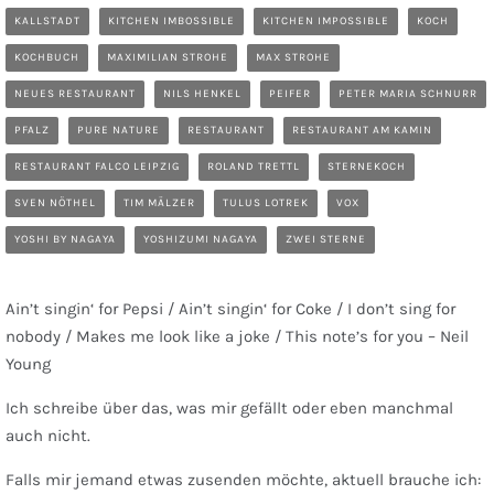
KALLSTADT
KITCHEN IMBOSSIBLE
KITCHEN IMPOSSIBLE
KOCH
KOCHBUCH
MAXIMILIAN STROHE
MAX STROHE
NEUES RESTAURANT
NILS HENKEL
PEIFER
PETER MARIA SCHNURR
PFALZ
PURE NATURE
RESTAURANT
RESTAURANT AM KAMIN
RESTAURANT FALCO LEIPZIG
ROLAND TRETTL
STERNEKOCH
SVEN NÖTHEL
TIM MÄLZER
TULUS LOTREK
VOX
YOSHI BY NAGAYA
YOSHIZUMI NAGAYA
ZWEI STERNE
Ain’t singin‘ for Pepsi / Ain’t singin‘ for Coke / I don’t sing for
nobody / Makes me look like a joke / This note’s for you – Neil
Young
Ich schreibe über das, was mir gefällt oder eben manchmal
auch nicht.
Falls mir jemand etwas zusenden möchte, aktuell brauche ich: