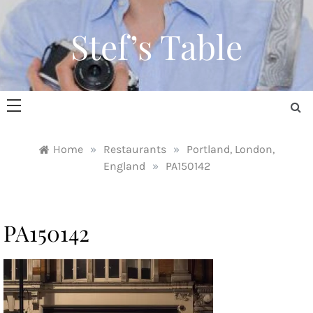
Skip
to
Stef’s Table
content
Home
»
Restaurants
»
Portland, London,
England
»
PA150142
PA150142