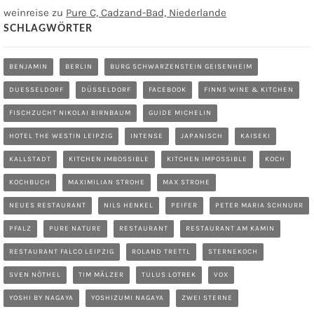
weinreise
zu
Pure C, Cadzand-Bad, Niederlande
SCHLAGWÖRTER
BENJAMIN
BERLIN
BURG SCHWARZENSTEIN GEISENHEIM
DUESSELDORF
DÜSSELDORF
FACEBOOK
FINNS WINE & KITCHEN
FISCHZUCHT NIKOLAI BIRNBAUM
GUIDE MICHELIN
HOTEL THE WESTIN LEIPZIG
INTENSE
JAPANISCH
KAISEKI
KALLSTADT
KITCHEN IMBOSSIBLE
KITCHEN IMPOSSIBLE
KOCH
KOCHBUCH
MAXIMILIAN STROHE
MAX STROHE
NEUES RESTAURANT
NILS HENKEL
PEIFER
PETER MARIA SCHNURR
PFALZ
PURE NATURE
RESTAURANT
RESTAURANT AM KAMIN
RESTAURANT FALCO LEIPZIG
ROLAND TRETTL
STERNEKOCH
SVEN NÖTHEL
TIM MÄLZER
TULUS LOTREK
VOX
YOSHI BY NAGAYA
YOSHIZUMI NAGAYA
ZWEI STERNE