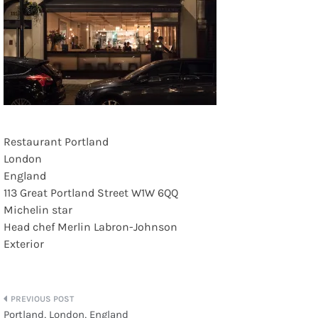
Restaurant Portland
London
England
113 Great Portland Street W1W 6QQ
Michelin star
Head chef Merlin Labron-Johnson
Exterior
Beitragsnavigation
Portland, London, England