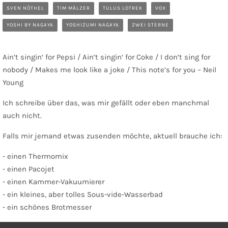
SVEN NÖTHEL
TIM MÄLZER
TULUS LOTREK
VOX
YOSHI BY NAGAYA
YOSHIZUMI NAGAYA
ZWEI STERNE
Ain’t singin‘ for Pepsi / Ain’t singin‘ for Coke / I don’t sing for
nobody / Makes me look like a joke / This note’s for you – Neil
Young
Ich schreibe über das, was mir gefällt oder eben manchmal
auch nicht.
Falls mir jemand etwas zusenden möchte, aktuell brauche ich:
- einen Thermomix
- einen Pacojet
- einen Kammer-Vakuumierer
- ein kleines, aber tolles Sous-vide-Wasserbad
- ein schönes Brotmesser