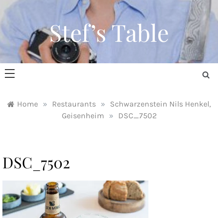
Skip
to
Stef’s Table
content
Home
»
Restaurants
»
Schwarzenstein Nils Henkel,
Geisenheim
»
DSC_7502
DSC_7502