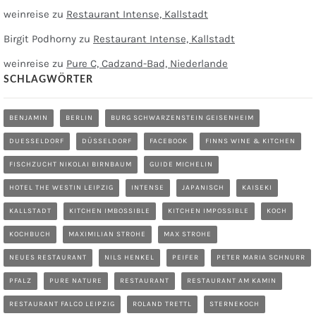
weinreise
zu
Restaurant Intense, Kallstadt
Birgit Podhorny
zu
Restaurant Intense, Kallstadt
weinreise
zu
Pure C, Cadzand-Bad, Niederlande
SCHLAGWÖRTER
BENJAMIN
BERLIN
BURG SCHWARZENSTEIN GEISENHEIM
DUESSELDORF
DÜSSELDORF
FACEBOOK
FINNS WINE & KITCHEN
FISCHZUCHT NIKOLAI BIRNBAUM
GUIDE MICHELIN
HOTEL THE WESTIN LEIPZIG
INTENSE
JAPANISCH
KAISEKI
KALLSTADT
KITCHEN IMBOSSIBLE
KITCHEN IMPOSSIBLE
KOCH
KOCHBUCH
MAXIMILIAN STROHE
MAX STROHE
NEUES RESTAURANT
NILS HENKEL
PEIFER
PETER MARIA SCHNURR
PFALZ
PURE NATURE
RESTAURANT
RESTAURANT AM KAMIN
RESTAURANT FALCO LEIPZIG
ROLAND TRETTL
STERNEKOCH