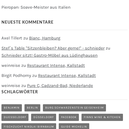
Pieropan: Soave-Meister aus Italien
NEUESTE KOMMENTARE
Axel Tillert
zu
Bianc, Hamburg
Stef´s Table "Sitzenbleiben? Aber gerne!" - schnieder
zu
Schnieder sitzt! Gastro-Möbel aus Lüdinghausen
weinreise
zu
Restaurant Intense, Kallstadt
Birgit Podhorny
zu
Restaurant Intense, Kallstadt
weinreise
zu
Pure C, Cadzand-Bad, Niederlande
SCHLAGWÖRTER
BENJAMIN
BERLIN
BURG SCHWARZENSTEIN GEISENHEIM
DUESSELDORF
DÜSSELDORF
FACEBOOK
FINNS WINE & KITCHEN
FISCHZUCHT NIKOLAI BIRNBAUM
GUIDE MICHELIN