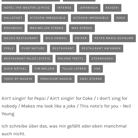
HOTEL THE WESTIN LEIPZIG
INTENSE
JAPANISCH
KAISEKI
KALLSTADT
KITCHEN IMBOSSIBLE
KITCHEN IMPOSSIBLE
KOCH
KOCHBUCH
MAXIMILIAN STROHE
MAX STROHE
NEUES RESTAURANT
NILS HENKEL
PEIFER
PETER MARIA SCHNURR
PFALZ
PURE NATURE
RESTAURANT
RESTAURANT AM KAMIN
RESTAURANT FALCO LEIPZIG
ROLAND TRETTL
STERNEKOCH
SVEN NÖTHEL
TIM MÄLZER
TULUS LOTREK
VOX
YOSHI BY NAGAYA
YOSHIZUMI NAGAYA
ZWEI STERNE
Ain’t singin‘ for Pepsi / Ain’t singin‘ for Coke / I don’t sing for
nobody / Makes me look like a joke / This note’s for you – Neil
Young
Ich schreibe über das, was mir gefällt oder eben manchmal
auch nicht.