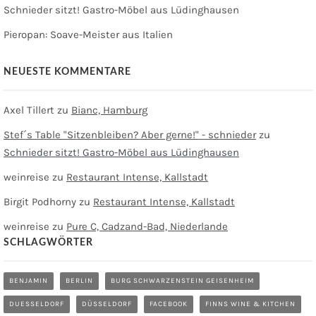
Schnieder sitzt! Gastro-Möbel aus Lüdinghausen
Pieropan: Soave-Meister aus Italien
NEUESTE KOMMENTARE
Axel Tillert
zu
Bianc, Hamburg
Stef´s Table "Sitzenbleiben? Aber gerne!" - schnieder
zu
Schnieder sitzt! Gastro-Möbel aus Lüdinghausen
weinreise
zu
Restaurant Intense, Kallstadt
Birgit Podhorny
zu
Restaurant Intense, Kallstadt
weinreise
zu
Pure C, Cadzand-Bad, Niederlande
SCHLAGWÖRTER
BENJAMIN
BERLIN
BURG SCHWARZENSTEIN GEISENHEIM
DUESSELDORF
DÜSSELDORF
FACEBOOK
FINNS WINE & KITCHEN