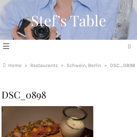
Skip
to
Stef’s Table
content
Home
»
Restaurants
»
Schwein, Berlin
»
DSC_0898
DSC_0898