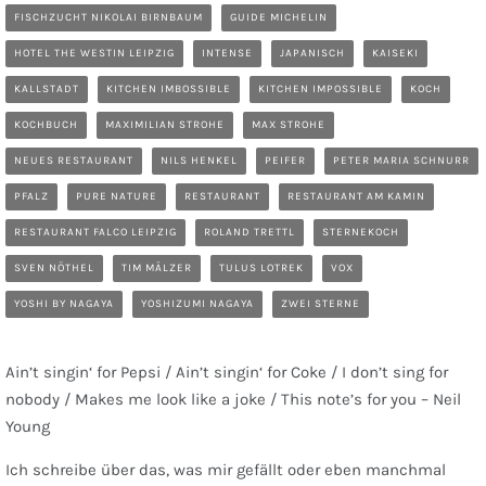
FISCHZUCHT NIKOLAI BIRNBAUM
GUIDE MICHELIN
HOTEL THE WESTIN LEIPZIG
INTENSE
JAPANISCH
KAISEKI
KALLSTADT
KITCHEN IMBOSSIBLE
KITCHEN IMPOSSIBLE
KOCH
KOCHBUCH
MAXIMILIAN STROHE
MAX STROHE
NEUES RESTAURANT
NILS HENKEL
PEIFER
PETER MARIA SCHNURR
PFALZ
PURE NATURE
RESTAURANT
RESTAURANT AM KAMIN
RESTAURANT FALCO LEIPZIG
ROLAND TRETTL
STERNEKOCH
SVEN NÖTHEL
TIM MÄLZER
TULUS LOTREK
VOX
YOSHI BY NAGAYA
YOSHIZUMI NAGAYA
ZWEI STERNE
Ain’t singin‘ for Pepsi / Ain’t singin‘ for Coke / I don’t sing for
nobody / Makes me look like a joke / This note’s for you – Neil
Young
Ich schreibe über das, was mir gefällt oder eben manchmal