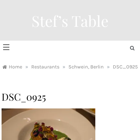
Skip
to
Stef’s Table
content
Home
»
Restaurants
»
Schwein, Berlin
»
DSC_0925
DSC_0925