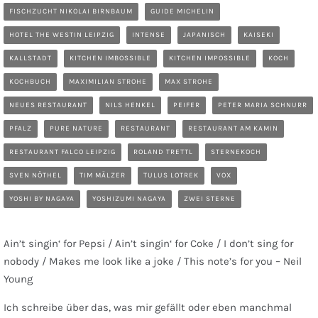
FISCHZUCHT NIKOLAI BIRNBAUM
GUIDE MICHELIN
HOTEL THE WESTIN LEIPZIG
INTENSE
JAPANISCH
KAISEKI
KALLSTADT
KITCHEN IMBOSSIBLE
KITCHEN IMPOSSIBLE
KOCH
KOCHBUCH
MAXIMILIAN STROHE
MAX STROHE
NEUES RESTAURANT
NILS HENKEL
PEIFER
PETER MARIA SCHNURR
PFALZ
PURE NATURE
RESTAURANT
RESTAURANT AM KAMIN
RESTAURANT FALCO LEIPZIG
ROLAND TRETTL
STERNEKOCH
SVEN NÖTHEL
TIM MÄLZER
TULUS LOTREK
VOX
YOSHI BY NAGAYA
YOSHIZUMI NAGAYA
ZWEI STERNE
Ain’t singin‘ for Pepsi / Ain’t singin‘ for Coke / I don’t sing for
nobody / Makes me look like a joke / This note’s for you – Neil
Young
Ich schreibe über das, was mir gefällt oder eben manchmal