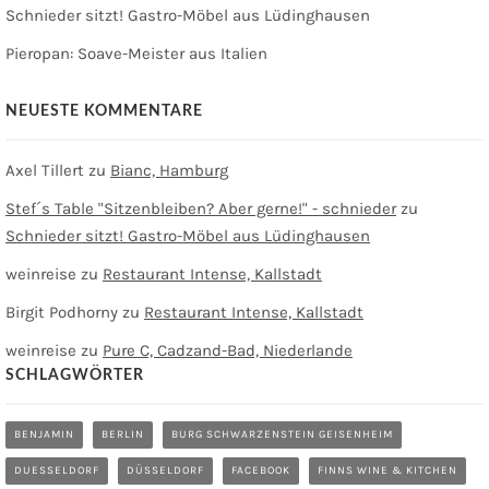
Schnieder sitzt! Gastro-Möbel aus Lüdinghausen
Pieropan: Soave-Meister aus Italien
NEUESTE KOMMENTARE
Axel Tillert
zu
Bianc, Hamburg
Stef´s Table "Sitzenbleiben? Aber gerne!" - schnieder
zu
Schnieder sitzt! Gastro-Möbel aus Lüdinghausen
weinreise
zu
Restaurant Intense, Kallstadt
Birgit Podhorny
zu
Restaurant Intense, Kallstadt
weinreise
zu
Pure C, Cadzand-Bad, Niederlande
SCHLAGWÖRTER
BENJAMIN
BERLIN
BURG SCHWARZENSTEIN GEISENHEIM
DUESSELDORF
DÜSSELDORF
FACEBOOK
FINNS WINE & KITCHEN