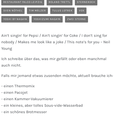
RESTAURANT FALCO LEIPZIG
ROLAND TRETTL
STERNEKOCH
SVEN NÖTHEL
TIM MÄLZER
TULUS LOTREK
VOX
YOSHI BY NAGAYA
YOSHIZUMI NAGAYA
ZWEI STERNE
Ain’t singin‘ for Pepsi / Ain’t singin‘ for Coke / I don’t sing for
nobody / Makes me look like a joke / This note’s for you – Neil
Young
Ich schreibe über das, was mir gefällt oder eben manchmal
auch nicht.
Falls mir jemand etwas zusenden möchte, aktuell brauche ich:
- einen Thermomix
- einen Pacojet
- einen Kammer-Vakuumierer
- ein kleines, aber tolles Sous-vide-Wasserbad
- ein schönes Brotmesser