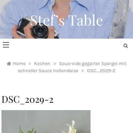
Skip
to
Stef’s Table
content
Home
»
Kochen
»
Sous-vide gegarter Spargel mit
schneller Sauce hollandaise
»
DSC_2029-2
DSC_2029-2