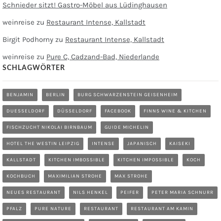
Schnieder sitzt! Gastro-Möbel aus Lüdinghausen
weinreise
zu
Restaurant Intense, Kallstadt
Birgit Podhorny
zu
Restaurant Intense, Kallstadt
weinreise
zu
Pure C, Cadzand-Bad, Niederlande
SCHLAGWÖRTER
BENJAMIN
BERLIN
BURG SCHWARZENSTEIN GEISENHEIM
DUESSELDORF
DÜSSELDORF
FACEBOOK
FINNS WINE & KITCHEN
FISCHZUCHT NIKOLAI BIRNBAUM
GUIDE MICHELIN
HOTEL THE WESTIN LEIPZIG
INTENSE
JAPANISCH
KAISEKI
KALLSTADT
KITCHEN IMBOSSIBLE
KITCHEN IMPOSSIBLE
KOCH
KOCHBUCH
MAXIMILIAN STROHE
MAX STROHE
NEUES RESTAURANT
NILS HENKEL
PEIFER
PETER MARIA SCHNURR
PFALZ
PURE NATURE
RESTAURANT
RESTAURANT AM KAMIN