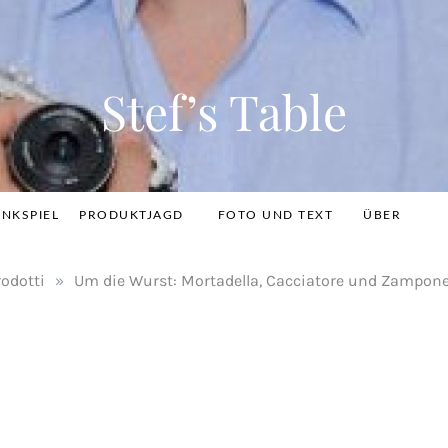
Stef’s Table
INKSPIEL
PRODUKTJAGD
FOTO UND TEXT
ÜBER
rodotti
»
Um die Wurst: Mortadella, Cacciatore und Zampon