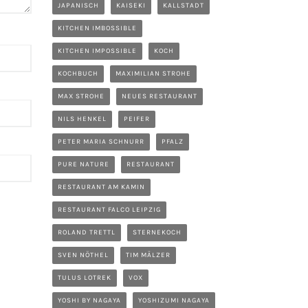
JAPANISCH
KAISEKI
KALLSTADT
KITCHEN IMBOSSIBLE
KITCHEN IMPOSSIBLE
KOCH
KOCHBUCH
MAXIMILIAN STROHE
MAX STROHE
NEUES RESTAURANT
NILS HENKEL
PEIFER
PETER MARIA SCHNURR
PFALZ
PURE NATURE
RESTAURANT
RESTAURANT AM KAMIN
RESTAURANT FALCO LEIPZIG
ROLAND TRETTL
STERNEKOCH
SVEN NÖTHEL
TIM MÄLZER
TULUS LOTREK
VOX
YOSHI BY NAGAYA
YOSHIZUMI NAGAYA