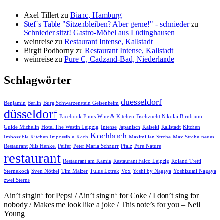
Axel Tillert
zu
Bianc, Hamburg
Stef´s Table "Sitzenbleiben? Aber gerne!" - schnieder
zu
Schnieder sitzt! Gastro-Möbel aus Lüdinghausen
weinreise
zu
Restaurant Intense, Kallstadt
Birgit Podhorny
zu
Restaurant Intense, Kallstadt
weinreise
zu
Pure C, Cadzand-Bad, Niederlande
Schlagwörter
duesseldorf
Benjamin
Berlin
Burg Schwarzenstein Geisenheim
düsseldorf
Facebook
Finns Wine & Kitchen
Fischzucht Nikolai Birnbaum
Guide Michelin
Hotel The Westin Leipzig
Intense
Japanisch
Kaiseki
Kallstadt
Kitchen
Kochbuch
Imbossible
Kitchen Impossible
Koch
Maximilian Strohe
Max Strohe
neues
Restaurant
Nils Henkel
Peifer
Peter Maria Schnurr
Pfalz
Pure Nature
restaurant
Restaurant am Kamin
Restaurant Falco Leipzig
Roland Trettl
Sternekoch
Sven Nöthel
Tim Mälzer
Tulus Lotrek
Vox
Yoshi by Nagaya
Yoshizumi Nagaya
zwei Sterne
Ain’t singin‘ for Pepsi / Ain’t singin‘ for Coke / I don’t sing for
nobody / Makes me look like a joke / This note’s for you – Neil
Young