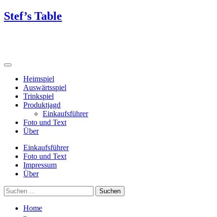
Skip
Stef’s Table
to
content
Heimspiel
Auswärtsspiel
Trinkspiel
Produktjagd
Einkaufsführer
Foto und Text
Über
Einkaufsführer
Foto und Text
Impressum
Über
Suchen
nach:
Home
»