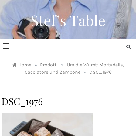
Skip
to
Stef’s Table
content
Home
»
Prodotti
»
Um die Wurst: Mortadella,
Cacciatore und Zampone
»
DSC_1976
DSC_1976