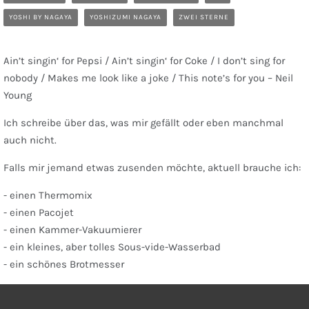
YOSHI BY NAGAYA
YOSHIZUMI NAGAYA
ZWEI STERNE
Ain’t singin‘ for Pepsi / Ain’t singin‘ for Coke / I don’t sing for
nobody / Makes me look like a joke / This note’s for you – Neil
Young
Ich schreibe über das, was mir gefällt oder eben manchmal
auch nicht.
Falls mir jemand etwas zusenden möchte, aktuell brauche ich:
- einen Thermomix
- einen Pacojet
- einen Kammer-Vakuumierer
- ein kleines, aber tolles Sous-vide-Wasserbad
- ein schönes Brotmesser