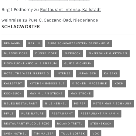
Birgit Podhorny
zu
Restaurant Intense, Kallstadt
weinreise
zu
Pure C, Cadzand-Bad, Niederlande
SCHLAGWÖRTER
BENJAMIN
BERLIN
BURG SCHWARZENSTEIN GEISENHEIM
DUESSELDORF
DÜSSELDORF
FACEBOOK
FINNS WINE & KITCHEN
FISCHZUCHT NIKOLAI BIRNBAUM
GUIDE MICHELIN
HOTEL THE WESTIN LEIPZIG
INTENSE
JAPANISCH
KAISEKI
KALLSTADT
KITCHEN IMBOSSIBLE
KITCHEN IMPOSSIBLE
KOCH
KOCHBUCH
MAXIMILIAN STROHE
MAX STROHE
NEUES RESTAURANT
NILS HENKEL
PEIFER
PETER MARIA SCHNURR
PFALZ
PURE NATURE
RESTAURANT
RESTAURANT AM KAMIN
RESTAURANT FALCO LEIPZIG
ROLAND TRETTL
STERNEKOCH
SVEN NÖTHEL
TIM MÄLZER
TULUS LOTREK
VOX