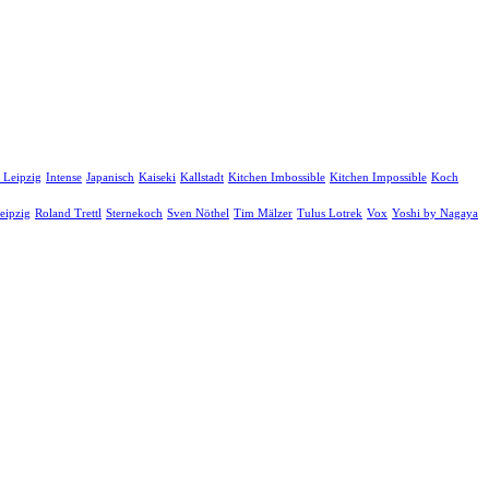
 Leipzig
Intense
Japanisch
Kaiseki
Kallstadt
Kitchen Imbossible
Kitchen Impossible
Koch
eipzig
Roland Trettl
Sternekoch
Sven Nöthel
Tim Mälzer
Tulus Lotrek
Vox
Yoshi by Nagaya