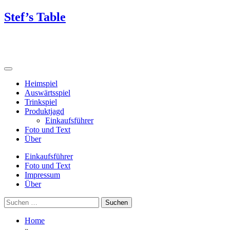
Skip
Stef’s Table
to
content
Heimspiel
Auswärtsspiel
Trinkspiel
Produktjagd
Einkaufsführer
Foto und Text
Über
Einkaufsführer
Foto und Text
Impressum
Über
Suchen
nach:
Home
»