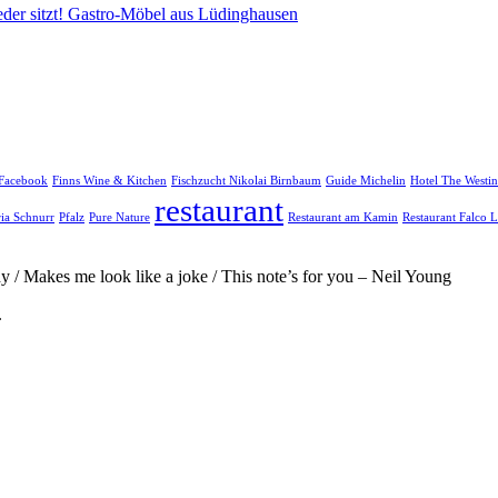
eder sitzt! Gastro-Möbel aus Lüdinghausen
Facebook
Finns Wine & Kitchen
Fischzucht Nikolai Birnbaum
Guide Michelin
Hotel The Westin
restaurant
ria Schnurr
Pfalz
Pure Nature
Restaurant am Kamin
Restaurant Falco L
ody / Makes me look like a joke / This note’s for you – Neil Young
.