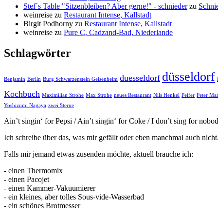
Stef´s Table "Sitzenbleiben? Aber gerne!" - schnieder
zu
Schni
weinreise
zu
Restaurant Intense, Kallstadt
Birgit Podhorny
zu
Restaurant Intense, Kallstadt
weinreise
zu
Pure C, Cadzand-Bad, Niederlande
Schlagwörter
düsseldorf
duesseldorf
Benjamin
Berlin
Burg Schwarzenstein Geisenheim
Kochbuch
Maximilian Strohe
Max Strohe
neues Restaurant
Nils Henkel
Peifer
Peter Ma
Yoshizumi Nagaya
zwei Sterne
Ain’t singin‘ for Pepsi / Ain’t singin‘ for Coke / I don’t sing for nob
Ich schreibe über das, was mir gefällt oder eben manchmal auch nicht
Falls mir jemand etwas zusenden möchte, aktuell brauche ich:
- einen Thermomix
- einen Pacojet
- einen Kammer-Vakuumierer
- ein kleines, aber tolles Sous-vide-Wasserbad
- ein schönes Brotmesser