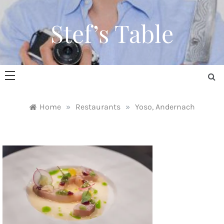
Skip
to
Stef’s Table
content
Home
»
Restaurants
»
Yoso, Andernach