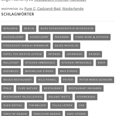
weinreise
zu
Pure C, Cadzand-Bad, Niederlande
SCHLAGWÖRTER
BENJAMIN
BERLIN
BURG SCHWARZENSTEIN GEISENHEIM
DUESSELDORF
DÜSSELDORF
FACEBOOK
FINNS WINE & KITCHEN
FISCHZUCHT NIKOLAI BIRNBAUM
GUIDE MICHELIN
HOTEL THE WESTIN LEIPZIG
INTENSE
JAPANISCH
KAISEKI
KALLSTADT
KITCHEN IMBOSSIBLE
KITCHEN IMPOSSIBLE
KOCH
KOCHBUCH
MAXIMILIAN STROHE
MAX STROHE
NEUES RESTAURANT
NILS HENKEL
PEIFER
PETER MARIA SCHNURR
PFALZ
PURE NATURE
RESTAURANT
RESTAURANT AM KAMIN
RESTAURANT FALCO LEIPZIG
ROLAND TRETTL
STERNEKOCH
SVEN NÖTHEL
TIM MÄLZER
TULUS LOTREK
VOX
YOSHI BY NAGAYA
YOSHIZUMI NAGAYA
ZWEI STERNE