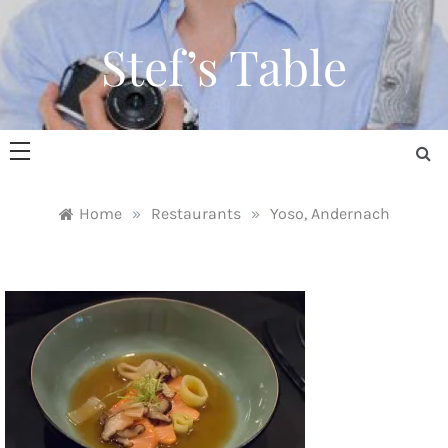
Skip
to
Stef’s Table
content
Home
»
Restaurants
»
Yoso, Andernach