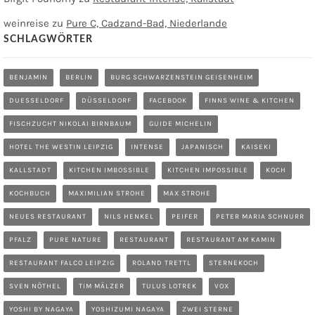
weinreise
zu
Pure C, Cadzand-Bad, Niederlande
SCHLAGWÖRTER
BENJAMIN
BERLIN
BURG SCHWARZENSTEIN GEISENHEIM
DUESSELDORF
DÜSSELDORF
FACEBOOK
FINNS WINE & KITCHEN
FISCHZUCHT NIKOLAI BIRNBAUM
GUIDE MICHELIN
HOTEL THE WESTIN LEIPZIG
INTENSE
JAPANISCH
KAISEKI
KALLSTADT
KITCHEN IMBOSSIBLE
KITCHEN IMPOSSIBLE
KOCH
KOCHBUCH
MAXIMILIAN STROHE
MAX STROHE
NEUES RESTAURANT
NILS HENKEL
PEIFER
PETER MARIA SCHNURR
PFALZ
PURE NATURE
RESTAURANT
RESTAURANT AM KAMIN
RESTAURANT FALCO LEIPZIG
ROLAND TRETTL
STERNEKOCH
SVEN NÖTHEL
TIM MÄLZER
TULUS LOTREK
VOX
YOSHI BY NAGAYA
YOSHIZUMI NAGAYA
ZWEI STERNE