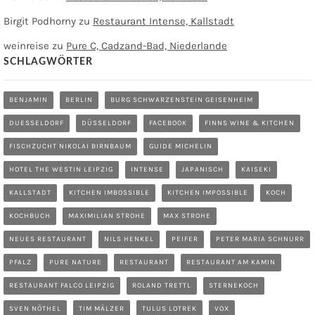
Birgit Podhorny
zu
Restaurant Intense, Kallstadt
weinreise
zu
Pure C, Cadzand-Bad, Niederlande
SCHLAGWÖRTER
BENJAMIN
BERLIN
BURG SCHWARZENSTEIN GEISENHEIM
DUESSELDORF
DÜSSELDORF
FACEBOOK
FINNS WINE & KITCHEN
FISCHZUCHT NIKOLAI BIRNBAUM
GUIDE MICHELIN
HOTEL THE WESTIN LEIPZIG
INTENSE
JAPANISCH
KAISEKI
KALLSTADT
KITCHEN IMBOSSIBLE
KITCHEN IMPOSSIBLE
KOCH
KOCHBUCH
MAXIMILIAN STROHE
MAX STROHE
NEUES RESTAURANT
NILS HENKEL
PEIFER
PETER MARIA SCHNURR
PFALZ
PURE NATURE
RESTAURANT
RESTAURANT AM KAMIN
RESTAURANT FALCO LEIPZIG
ROLAND TRETTL
STERNEKOCH
SVEN NÖTHEL
TIM MÄLZER
TULUS LOTREK
VOX