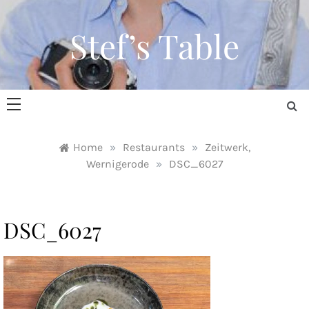
Skip
to
Stef’s Table
content
Home
»
Restaurants
»
Zeitwerk,
Wernigerode
»
DSC_6027
DSC_6027