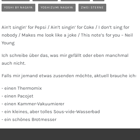
YOSHI BY NAGAYA
YOSHIZUMI NAGAYA
ZWEI STERNE
Ain’t singin‘ for Pepsi / Ain’t singin‘ for Coke / I don’t sing for
nobody / Makes me look like a joke / This note’s for you – Neil
Young
Ich schreibe über das, was mir gefällt oder eben manchmal
auch nicht.
Falls mir jemand etwas zusenden möchte, aktuell brauche ich:
- einen Thermomix
- einen Pacojet
- einen Kammer-Vakuumierer
- ein kleines, aber tolles Sous-vide-Wasserbad
- ein schönes Brotmesser