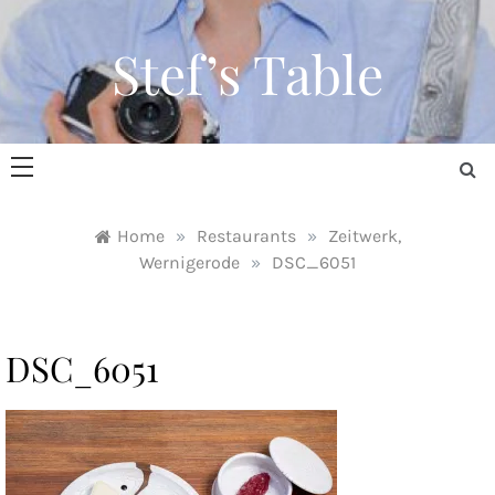
Skip
to
Stef’s Table
content
Home
»
Restaurants
»
Zeitwerk,
Wernigerode
»
DSC_6051
DSC_6051