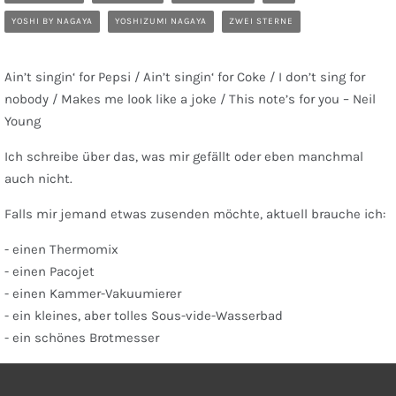
YOSHI BY NAGAYA
YOSHIZUMI NAGAYA
ZWEI STERNE
Ain’t singin‘ for Pepsi / Ain’t singin‘ for Coke / I don’t sing for
nobody / Makes me look like a joke / This note’s for you – Neil
Young
Ich schreibe über das, was mir gefällt oder eben manchmal
auch nicht.
Falls mir jemand etwas zusenden möchte, aktuell brauche ich:
- einen Thermomix
- einen Pacojet
- einen Kammer-Vakuumierer
- ein kleines, aber tolles Sous-vide-Wasserbad
- ein schönes Brotmesser