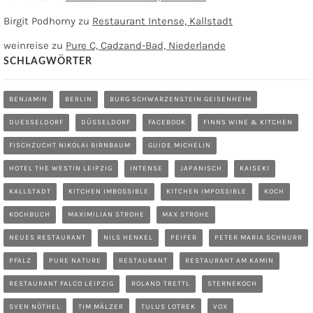
Birgit Podhorny
zu
Restaurant Intense, Kallstadt
weinreise
zu
Pure C, Cadzand-Bad, Niederlande
SCHLAGWÖRTER
BENJAMIN
BERLIN
BURG SCHWARZENSTEIN GEISENHEIM
DUESSELDORF
DÜSSELDORF
FACEBOOK
FINNS WINE & KITCHEN
FISCHZUCHT NIKOLAI BIRNBAUM
GUIDE MICHELIN
HOTEL THE WESTIN LEIPZIG
INTENSE
JAPANISCH
KAISEKI
KALLSTADT
KITCHEN IMBOSSIBLE
KITCHEN IMPOSSIBLE
KOCH
KOCHBUCH
MAXIMILIAN STROHE
MAX STROHE
NEUES RESTAURANT
NILS HENKEL
PEIFER
PETER MARIA SCHNURR
PFALZ
PURE NATURE
RESTAURANT
RESTAURANT AM KAMIN
RESTAURANT FALCO LEIPZIG
ROLAND TRETTL
STERNEKOCH
SVEN NÖTHEL
TIM MÄLZER
TULUS LOTREK
VOX