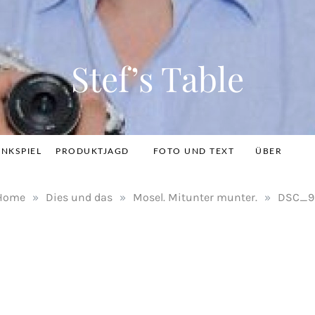
Stef’s Table
INKSPIEL
PRODUKTJAGD
FOTO UND TEXT
ÜBER
Home
»
Dies und das
»
Mosel. Mitunter munter.
»
DSC_9