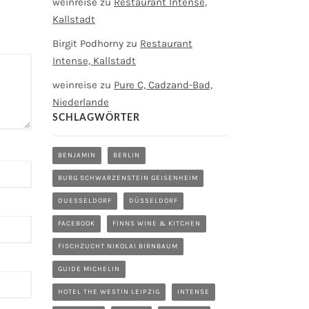
weinreise
zu
Restaurant Intense,
Kallstadt
Birgit Podhorny
zu
Restaurant
Intense, Kallstadt
weinreise
zu
Pure C, Cadzand-Bad,
Niederlande
SCHLAGWÖRTER
BENJAMIN
BERLIN
BURG SCHWARZENSTEIN GEISENHEIM
DUESSELDORF
DÜSSELDORF
FACEBOOK
FINNS WINE & KITCHEN
FISCHZUCHT NIKOLAI BIRNBAUM
GUIDE MICHELIN
HOTEL THE WESTIN LEIPZIG
INTENSE