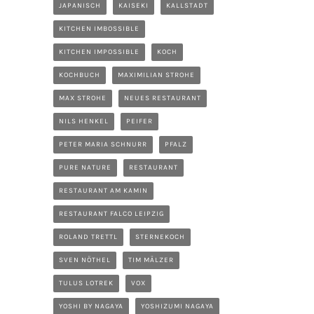
JAPANISCH
KAISEKI
KALLSTADT
KITCHEN IMBOSSIBLE
KITCHEN IMPOSSIBLE
KOCH
KOCHBUCH
MAXIMILIAN STROHE
MAX STROHE
NEUES RESTAURANT
NILS HENKEL
PEIFER
PETER MARIA SCHNURR
PFALZ
PURE NATURE
RESTAURANT
RESTAURANT AM KAMIN
RESTAURANT FALCO LEIPZIG
ROLAND TRETTL
STERNEKOCH
SVEN NÖTHEL
TIM MÄLZER
TULUS LOTREK
VOX
YOSHI BY NAGAYA
YOSHIZUMI NAGAYA