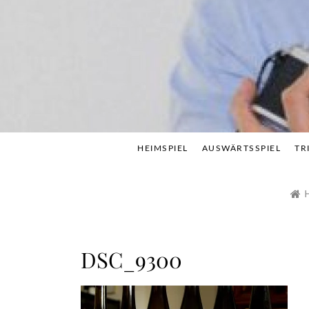
Skip
to
content
HEIMSPIEL
AUSWÄRTSSPIEL
TR
DSC_9300