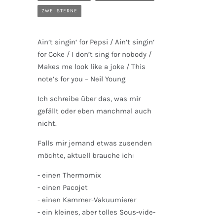
ZWEI STERNE
Ain’t singin‘ for Pepsi / Ain’t singin‘
for Coke / I don’t sing for nobody /
Makes me look like a joke / This
note’s for you – Neil Young
Ich schreibe über das, was mir
gefällt oder eben manchmal auch
nicht.
Falls mir jemand etwas zusenden
möchte, aktuell brauche ich:
- einen Thermomix
- einen Pacojet
- einen Kammer-Vakuumierer
- ein kleines, aber tolles Sous-vide-