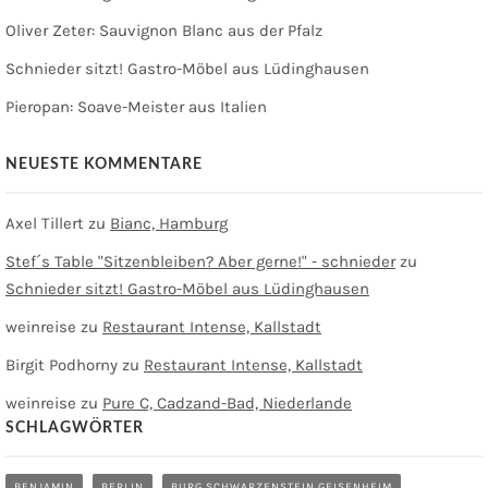
Oliver Zeter: Sauvignon Blanc aus der Pfalz
Schnieder sitzt! Gastro-Möbel aus Lüdinghausen
Pieropan: Soave-Meister aus Italien
NEUESTE KOMMENTARE
Axel Tillert
zu
Bianc, Hamburg
Stef´s Table "Sitzenbleiben? Aber gerne!" - schnieder
zu
Schnieder sitzt! Gastro-Möbel aus Lüdinghausen
weinreise
zu
Restaurant Intense, Kallstadt
Birgit Podhorny
zu
Restaurant Intense, Kallstadt
weinreise
zu
Pure C, Cadzand-Bad, Niederlande
SCHLAGWÖRTER
BENJAMIN
BERLIN
BURG SCHWARZENSTEIN GEISENHEIM