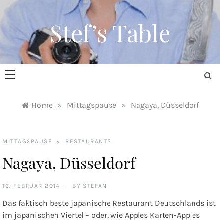
Skip
to
Stef’s Table
content
Home
»
Mittagspause
»
Nagaya, Düsseldorf
MITTAGSPAUSE
RESTAURANTS
Nagaya, Düsseldorf
16. FEBRUAR 2014
BY
STEFAN
Das faktisch beste japanische Restaurant Deutschlands ist
im japanischen Viertel – oder, wie Apples Karten-App es