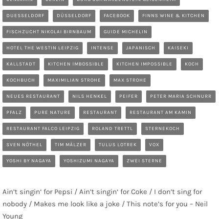
DUESSELDORF
DÜSSELDORF
FACEBOOK
FINNS WINE & KITCHEN
FISCHZUCHT NIKOLAI BIRNBAUM
GUIDE MICHELIN
HOTEL THE WESTIN LEIPZIG
INTENSE
JAPANISCH
KAISEKI
KALLSTADT
KITCHEN IMBOSSIBLE
KITCHEN IMPOSSIBLE
KOCH
KOCHBUCH
MAXIMILIAN STROHE
MAX STROHE
NEUES RESTAURANT
NILS HENKEL
PEIFER
PETER MARIA SCHNURR
PFALZ
PURE NATURE
RESTAURANT
RESTAURANT AM KAMIN
RESTAURANT FALCO LEIPZIG
ROLAND TRETTL
STERNEKOCH
SVEN NÖTHEL
TIM MÄLZER
TULUS LOTREK
VOX
YOSHI BY NAGAYA
YOSHIZUMI NAGAYA
ZWEI STERNE
Ain’t singin‘ for Pepsi / Ain’t singin‘ for Coke / I don’t sing for
nobody / Makes me look like a joke / This note’s for you – Neil
Young